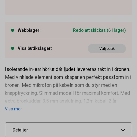
Webblager
:
Redo att skickas (6 i lager)
Visa butikslager
:
Välj butik
Isolerande in-ear hörlur där ljudet levereras rakt in i öronen.
Med vinklade element som skapar en perfekt passform in i
öronen. Med mikrofon på kabeln som du styr med en
knapptryckning. Slimmad modell för maximal komfort. Med
Artikelnummer
36200229
extra öronkuddar. 3,5 mm anslutning. 1,2m kabel. 2 år
Visa mer
Leverantörens
280190
artikelnummer
UNSPSC
52161514
Detaljer