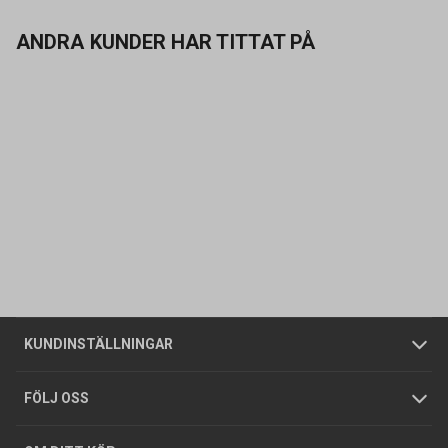
ANDRA KUNDER HAR TITTAT PÅ
Kontakta oss
Vanliga frågor
Om oss
Butiker
Allmänna försäljningsvillkor
Företagskund
/
Privatkund
KUNDINSTÄLLNINGAR
Tjänster
Foldrar och kataloger
Integritetspolicy
FÖLJ OSS
Hållbarhet