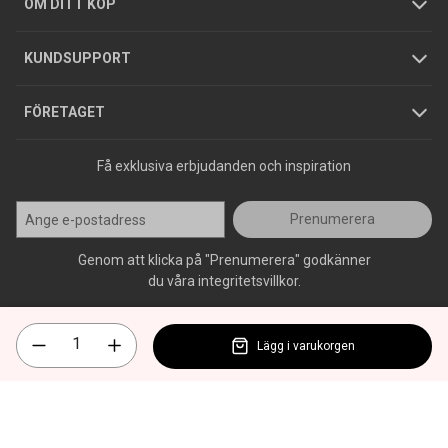
Köpguider
GDPR
OM DITT KÖP
Jobba hos oss
Varumärken
KUNDSUPPORT
Press
FÖRETAGET
Få exklusiva erbjudanden och inspiration
Prenumerera
Genom att klicka på "Prenumerera" godkänner
du våra integritetsvillkor.
Lägg i varukorgen