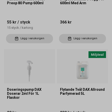
Preop 80 Pump 600ml
600ml Med Arm
55 kr
/ styck
366 kr
15
styck
/
kartong
Lägg i varukorgen
Lägg i varukorgen
Miljöval
Doseringspump DAX
Flytande Tvål DAX Allround
Doserar 2ml För 1L
Parfymerad 5L
Flaskor