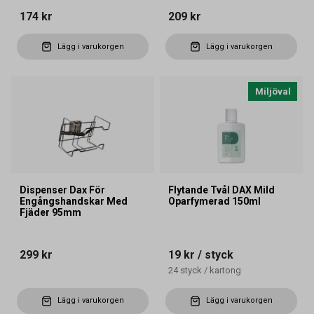
174 kr
209 kr
Lägg i varukorgen
Lägg i varukorgen
Miljöval
Dispenser Dax För
Flytande Tvål DAX Mild
Engångshandskar Med
Oparfymerad 150ml
Fjäder 95mm
299 kr
19 kr
/ styck
24
styck
/
kartong
Lägg i varukorgen
Lägg i varukorgen