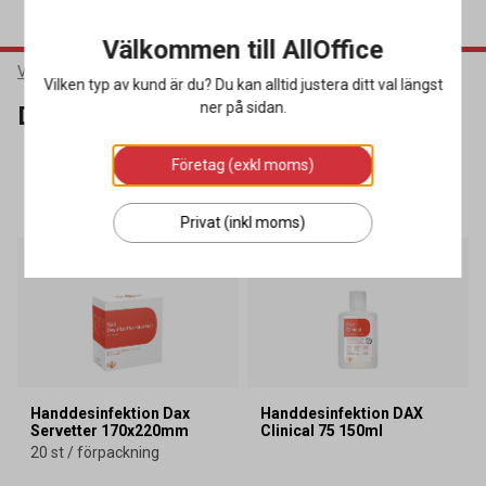
Välkommen till AllOffice
Varumärken
DAX
Vilken typ av kund är du? Du kan alltid justera ditt val längst
ner på sidan.
DAX
Företag (exkl moms)
SORTERA
FILTRERA
51 produkter
Privat (inkl moms)
Kampanj
Kampanj
Handdesinfektion Dax
Handdesinfektion DAX
Servetter 170x220mm
Clinical 75 150ml
20 st / förpackning