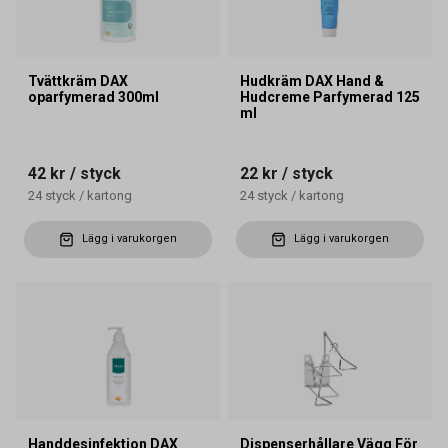
Tvättkräm DAX
Hudkräm DAX Hand &
oparfymerad 300ml
Hudcreme Parfymerad 125
ml
42 kr
/ styck
22 kr
/ styck
24
styck
/
kartong
24
styck
/
kartong
Lägg i varukorgen
Lägg i varukorgen
Handdesinfektion DAX
Dispenserhållare Vägg För