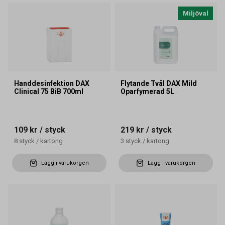
Miljöval
Handdesinfektion DAX
Flytande Tvål DAX Mild
Clinical 75 BiB 700ml
Oparfymerad 5L
109 kr
/ styck
219 kr
/ styck
8
styck
/
kartong
3
styck
/
kartong
Lägg i varukorgen
Lägg i varukorgen