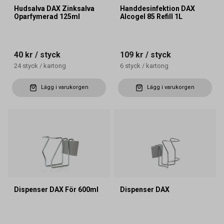
Hudsalva DAX Zinksalva
Handdesinfektion DAX
Oparfymerad 125ml
Alcogel 85 Refill 1L
40 kr
/ styck
109 kr
/ styck
24
styck
/
kartong
6
styck
/
kartong
Lägg i varukorgen
Lägg i varukorgen
Dispenser DAX För 600ml
Dispenser DAX