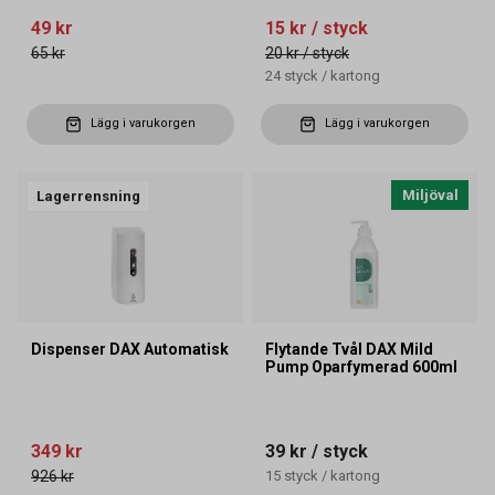
49 kr
15 kr
/ styck
65 kr
20 kr
/ styck
24
styck
/
kartong
Lägg i varukorgen
Lägg i varukorgen
Miljöval
Lagerrensning
Dispenser DAX Automatisk
Flytande Tvål DAX Mild
Pump Oparfymerad 600ml
349 kr
39 kr
/ styck
926 kr
15
styck
/
kartong