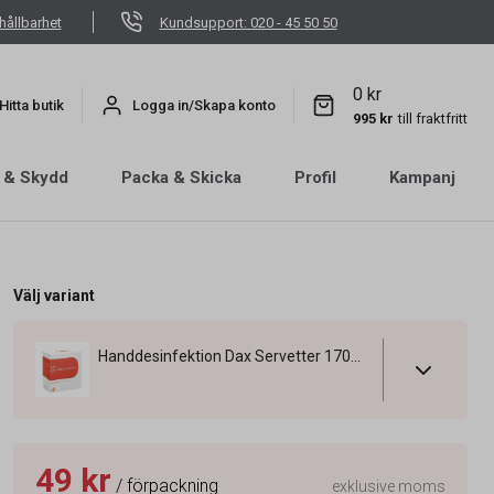
hållbarhet
Kundsupport: 020 - 45 50 50
0 kr
Hitta butik
Logga in/Skapa konto
995 kr
till fraktfritt
 & Skydd
Packa & Skicka
Profil
Kampanj
Välj variant
Handdesinfektion Dax Servetter 170x220mm
49 kr
/ förpackning
exklusive moms