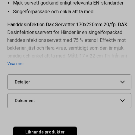
Mjuk servett godkänd enligt relevanta EN-standarder
Singelförpackade och enkla att ta med
Handdesinfektion Dax Servetter 170x220mm 20/fp. DAX
Desinfektionsservett för Händer är en singelförpackad
handdesinfektionsservett med 75 % etanol. Effektiv mot
Artikelnummer
51010016
bakterier, jäst och flera virus, samtidigt som den är mjuk,
Tidigare artikelnummer
51010229
smidig och enkel att ta med. Mått: 17 × 22 cm. Fri från ani
Leverantörens
739-30
Visa mer
artikelnummer
UNSPSC
53131627
Detaljer
Säkerhetsdatablad
Produktdatablad
Dokument
Liknande produkter