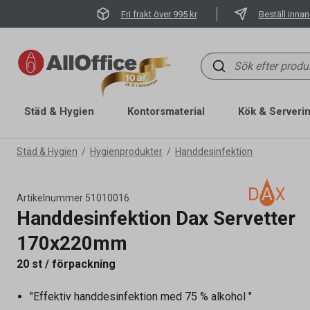
Fri frakt över 995 kr
Beställ innan
Städ & Hygien
Kontorsmaterial
Kök & Serveri
Städ & Hygien
Hygienprodukter
Handdesinfektion
Artikelnummer
51010016
Handdesinfektion Dax Servetter
170x220mm
20 st / förpackning
"Effektiv handdesinfektion med 75 % alkohol "