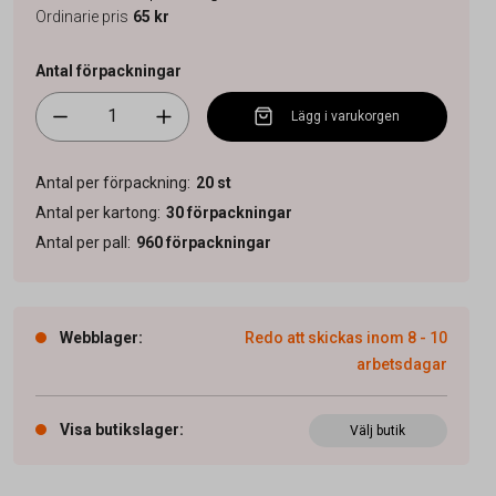
Ordinarie pris
65 kr
Antal förpackningar
Lägg i varukorgen
Antal per förpackning
:
20
st
Antal per kartong
:
30
förpackningar
Antal per pall
:
960
förpackningar
Webblager
:
Redo att skickas inom 8 - 10
arbetsdagar
Visa butikslager
:
Välj butik