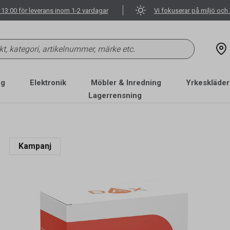
 13:00 för leverans inom 1-2 vardagar
Vi fokuserar på miljö och 
ng
Elektronik
Möbler & Inredning
Yrkeskläder
Lagerrensning
Kampanj