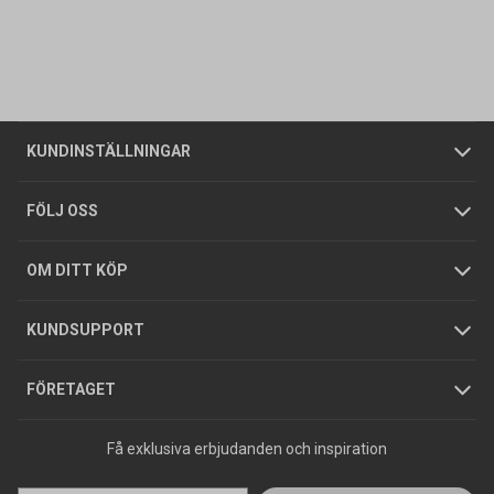
Kontakta oss
Vanliga frågor
Om oss
Butiker
Allmänna försäljningsvillkor
Företagskund
/
Privatkund
KUNDINSTÄLLNINGAR
Tjänster
Foldrar och kataloger
Integritetspolicy
FÖLJ OSS
Hållbarhet
Köpguider
GDPR
OM DITT KÖP
Jobba hos oss
Varumärken
KUNDSUPPORT
Press
FÖRETAGET
Få exklusiva erbjudanden och inspiration