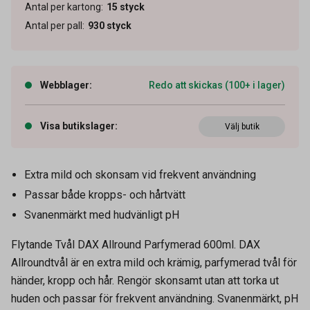
Antal per kartong
:
15
styck
Antal per pall
:
930
styck
Webblager
:
Redo att skickas (100+ i lager)
Visa butikslager
:
Välj butik
Extra mild och skonsam vid frekvent användning
Passar både kropps- och hårtvätt
Svanenmärkt med hudvänligt pH
Flytande Tvål DAX Allround Parfymerad 600ml. DAX
Allroundtvål är en extra mild och krämig, parfymerad tvål för
händer, kropp och hår. Rengör skonsamt utan att torka ut
huden och passar för frekvent användning. Svanenmärkt, pH
Artikelnummer
51020072