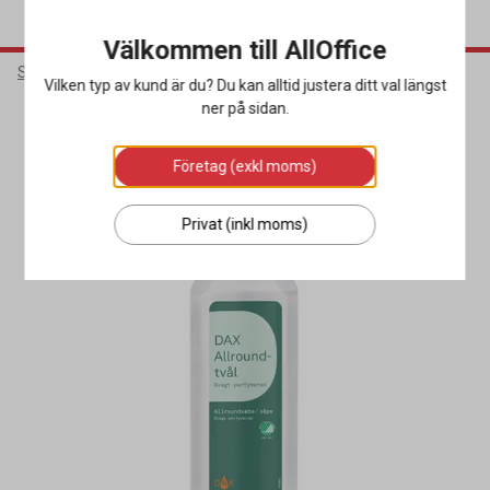
Välkommen till AllOffice
Städ & Hygien
Hygienprodukter
Handtvål
Vilken typ av kund är du? Du kan alltid justera ditt val längst
ner på sidan.
Miljöval
Företag (exkl moms)
Privat (inkl moms)