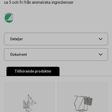
ca 5 och fri från animaliska ingredienser.
Volym
600 ml
Tidigare artikelnummer
9633499
Leverantörens
245-15
artikelnummer
UNSPSC
53131608
Detaljer
Säkerhetsdatablad
Produktdatablad
Dokument
Tillhörande produkter