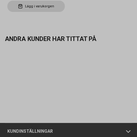
Lägg i varukorgen
ANDRA KUNDER HAR TITTAT PÅ
Kontakta oss
Vanliga frågor
Om oss
Butiker
Allmänna försäljningsvillkor
Företagskund
/
Privatkund
KUNDINSTÄLLNINGAR