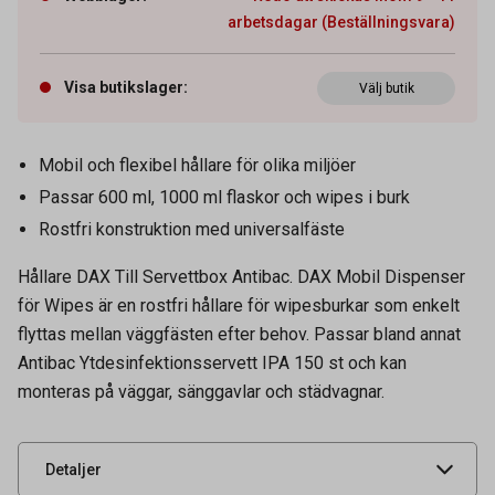
arbetsdagar (Beställningsvara)
Visa butikslager
:
Välj butik
Mobil och flexibel hållare för olika miljöer
Passar 600 ml, 1000 ml flaskor och wipes i burk
Rostfri konstruktion med universalfäste
Hållare DAX Till Servettbox Antibac. DAX Mobil Dispenser
för Wipes är en rostfri hållare för wipesburkar som enkelt
flyttas mellan väggfästen efter behov. Passar bland annat
Artikelnummer
51050001
Antibac Ytdesinfektionsservett IPA 150 st och kan
monteras på väggar, sänggavlar och städvagnar.
Leverantörens
148-1
artikelnummer
UNSPSC
47131707
Detaljer