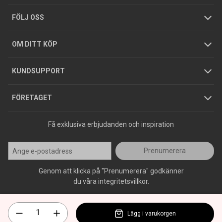
Tjänster
Foldrar och kataloger
Integritetspolicy
FÖLJ OSS
Hållbarhet
Köpguider
GDPR
OM DITT KÖP
Jobba hos oss
Varumärken
KUNDSUPPORT
Press
FÖRETAGET
Få exklusiva erbjudanden och inspiration
Prenumerera
Genom att klicka på "Prenumerera" godkänner
du våra integritetsvillkor.
Lägg i varukorgen