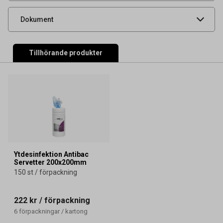
Produktdatablad
Dokument
Tillhörande produkter
Ytdesinfektion Antibac
Servetter 200x200mm
150 st / förpackning
222 kr
/ förpackning
6
förpackningar
/
kartong