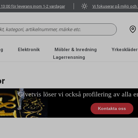
 13:00 för leverans inom 1-2 vardagar
Vi fokuserar på miljö och 
ng
Elektronik
Möbler & Inredning
Yrkeskläder
Lagerrensning
or
Givetvis löser vi också profilering av alla er
Kontakta oss