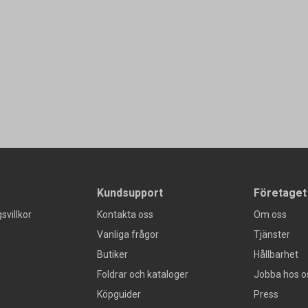
Kundsupport
Företaget
svillkor
Kontakta oss
Om oss
Vanliga frågor
Tjänster
Butiker
Hållbarhet
Foldrar och kataloger
Jobba hos o
Köpguider
Press