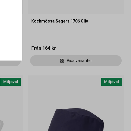
.
Size
Kockmössa Segers 1706 Oliv
Från
164 kr
Visa varianter
Miljöval
Miljöval