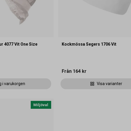
r 4077 Vit One Size
Kockmössa Segers 1706 Vit
Från
164 kr
g i varukorgen
Visa varianter
Miljöval