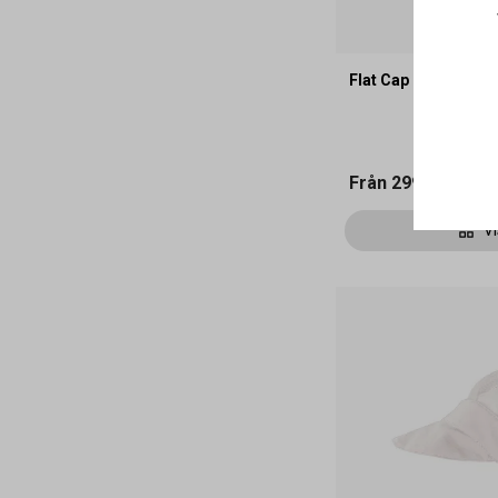
Flat Cap Kentaur 40
Från
299 kr
Vi