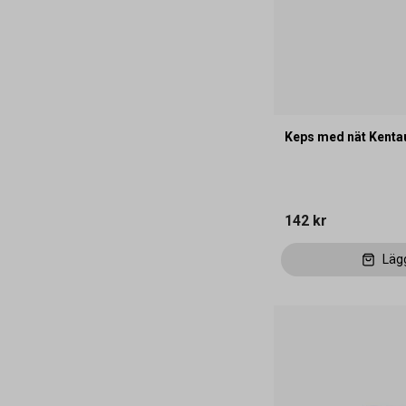
Keps med nät Kentau
142 kr
Läg