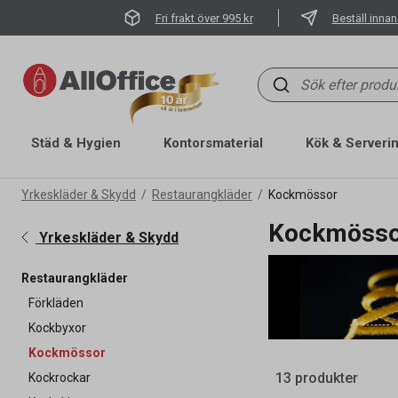
Fri frakt över 995 kr
Beställ innan
Städ & Hygien
Kontorsmaterial
Kök & Serveri
Yrkeskläder & Skydd
Restaurangkläder
Kockmössor
Kockmöss
Yrkeskläder & Skydd
Restaurangkläder
Förkläden
Kockbyxor
Kockmössor
13 produkter
Kockrockar