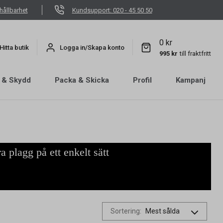
hållbarhet
Kundsupport: 020 - 45 50 50
0 kr
Hitta butik
Logga in/Skapa konto
995 kr
till fraktfritt
 & Skydd
Packa & Skicka
Profil
Kampanj
a plagg på ett enkelt sätt
Sortering
: