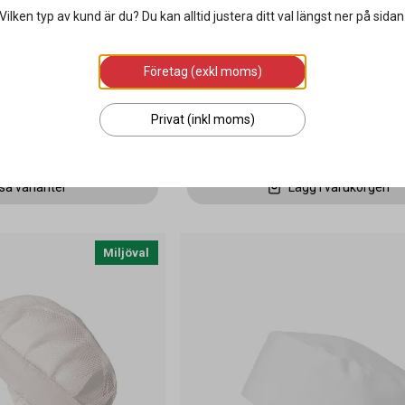
Vilken typ av kund är du? Du kan alltid justera ditt val längst ner på sidan
503 One Size
Mössa med nät Kentaur 40520 One 
Företag (exkl moms)
Privat (inkl moms)
142 kr
sa varianter
Lägg i varukorgen
Miljöval