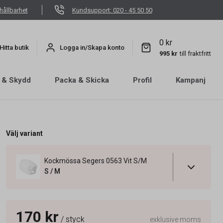
hållbarhet
Kundsupport: 020 - 45 50 50
0 kr
Hitta butik
Logga in/Skapa konto
995 kr
till fraktfritt
 & Skydd
Packa & Skicka
Profil
Kampanj
Välj variant
Kockmössa Segers 0563 Vit S/M
S / M
170 kr
/ styck
exklusive moms