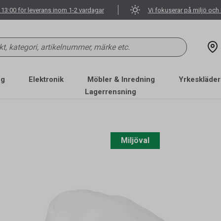
 13:00 för leverans inom 1-2 vardagar
Vi fokuserar på miljö och 
ng
Elektronik
Möbler & Inredning
Yrkeskläder
Lagerrensning
Miljöval