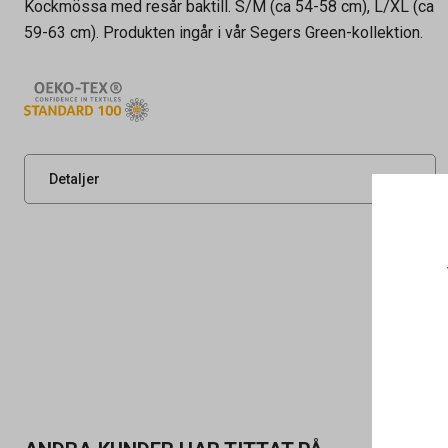
Kockmössa med resår baktill. S/M (ca 54-58 cm), L/XL (ca
59-63 cm). Produkten ingår i vår Segers Green-kollektion.
Artikelnummer
73110962
Leverantörens
0563262000080
artikelnummer
UNSPSC
39112600
Detaljer