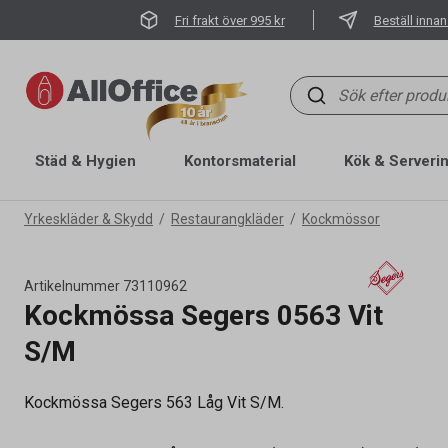
Fri frakt över 995 kr
Beställ innan
Städ & Hygien
Kontorsmaterial
Kök & Serveri
Yrkeskläder & Skydd
Restaurangkläder
Kockmössor
Artikelnummer
73110962
Kockmössa Segers 0563 Vit
S/M
Kockmössa Segers 563 Låg Vit S/M.