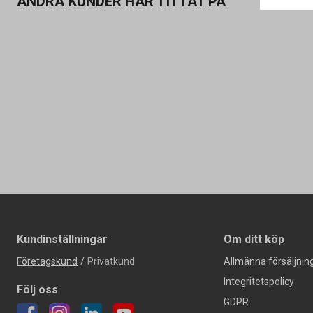
ANDRA KUNDER HAR TITTAT PÅ
Kundinställningar
Om ditt köp
Företagskund
/
Privatkund
Allmänna försäljning
Integritetspolicy
Följ oss
GDPR