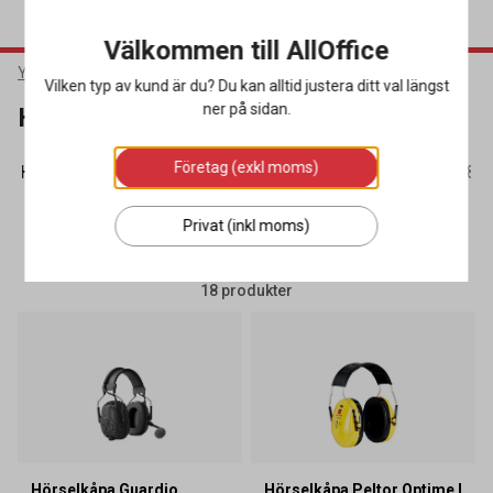
Välkommen till AllOffice
Yrkeskläder & Skydd
Hörselskydd
Hörselkåpor
Vilken typ av kund är du? Du kan alltid justera ditt val längst
ner på sidan.
Hörselkåpor
Företag (exkl moms)
Hjälmkåpor
(13)
Hörselkåpor
(18)
Hörselproppar
(28)
Privat (inkl moms)
SORTERA
FILTRERA
18 produkter
Hörselkåpa Guardio
Hörselkåpa Peltor Optime I