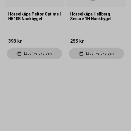
Hörselkåpa Peltor Optime I
Hörselkåpa Hellberg
H510B Nackbygel
Secure 1N Nackbygel
393 kr
255 kr
Lägg i varukorgen
Lägg i varukorgen
Kontakta oss
Vanliga frågor