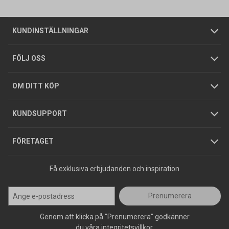
Om oss
Butiker
Allmänna försäljningsvillkor
Företagskund
/
Privatkund
KUNDINSTÄLLNINGAR
Tjänster
Foldrar och kataloger
Integritetspolicy
FÖLJ OSS
Hållbarhet
Köpguider
GDPR
OM DITT KÖP
Jobba hos oss
Varumärken
KUNDSUPPORT
Press
FÖRETAGET
Få exklusiva erbjudanden och inspiration
Prenumerera
Genom att klicka på "Prenumerera" godkänner
du våra integritetsvillkor.