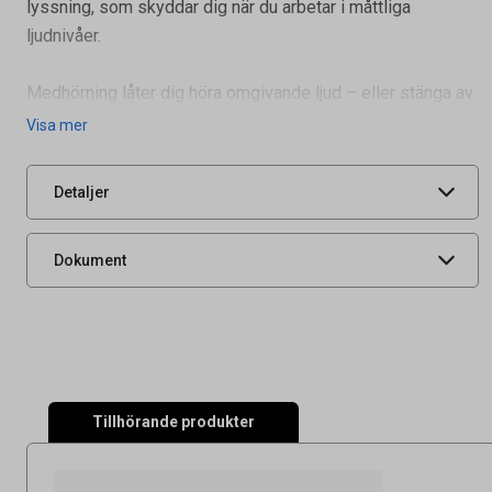
lyssning, som skyddar dig när du arbetar i måttliga
ljudnivåer.
Artikelnummer
58020004
Medhörning låter dig höra omgivande ljud – eller stänga av
det helt. Du kan enkelt kommunicera med kollegor,
Leverantörens
9999993538
Visa mer
artikelnummer
UNSPSC
46181902
Detaljer
Produktdatablad
Dokument
Tillhörande produkter