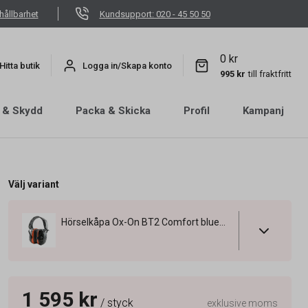
hållbarhet
Kundsupport: 020 - 45 50 50
0 kr
Hitta butik
Logga in/Skapa konto
995 kr
till fraktfritt
 & Skydd
Packa & Skicka
Profil
Kampanj
Välj variant
Hörselkåpa Ox-On BT2 Comfort bluetooth
1 595 kr
/ styck
exklusive moms