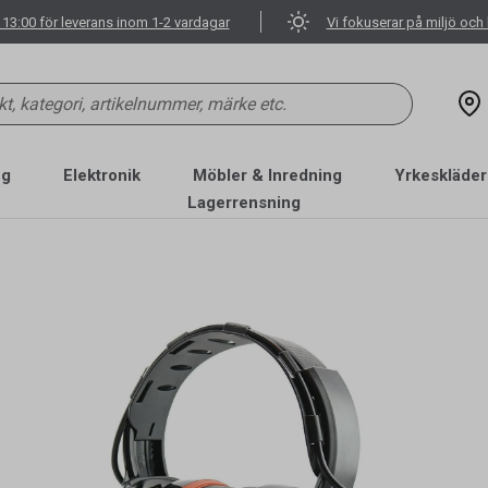
 13:00 för leverans inom 1-2 vardagar
Vi fokuserar på miljö och 
ng
Elektronik
Möbler & Inredning
Yrkeskläder
Lagerrensning