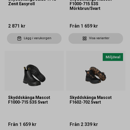
Zenit Easyroll
F1000-715 S3S
Mörkbrun/Svart
2 871 kr
Från
1 659 kr
Lägg i varukorgen
Visa varianter
Miljöval
Skyddskänga Mascot
Skyddskänga Mascot
F1000-715 S3S Svart
F1602-702 Svart
Från
1 659 kr
Från
2 339 kr