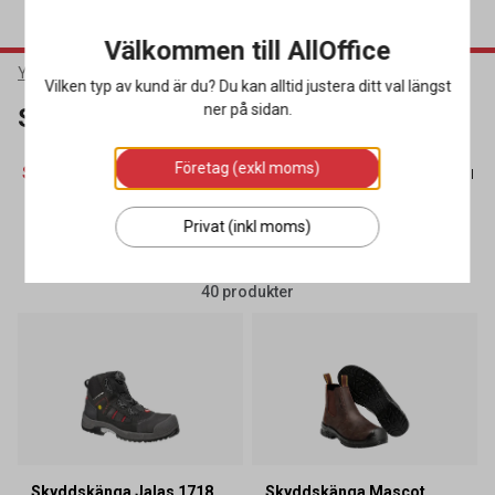
Välkommen till AllOffice
Yrkeskläder & Skydd
Arbetsskor
Skyddskängor
Vilken typ av kund är du? Du kan alltid justera ditt val längst
ner på sidan.
Skyddskängor
Företag (exkl moms)
Skyddskängor
(40)
Skyddssandaler
(23)
Skyddsskor
(
Privat (inkl moms)
SORTERA
FILTRERA
40 produkter
Skyddskänga Jalas 1718
Skyddskänga Mascot