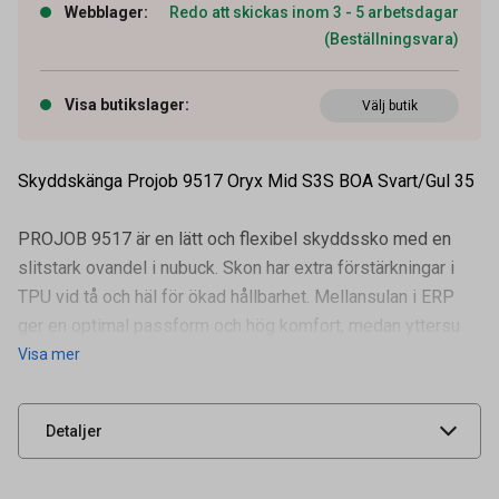
Webblager
:
Redo att skickas inom 3 - 5 arbetsdagar
(Beställningsvara)
Visa butikslager
:
Välj butik
Skyddskänga Projob 9517 Oryx Mid S3S BOA Svart/Gul 35
PROJOB 9517 är en lätt och flexibel skyddssko med en
slitstark ovandel i nubuck. Skon har extra förstärkningar i
TPU vid tå och häl för ökad hållbarhet. Mellansulan i ERP
Artikelnummer
92200564
ger en optimal passform och hög komfort, medan yttersu
Visa mer
Leverantörens
649517-9910-35
artikelnummer
UNSPSC
46181605
Detaljer