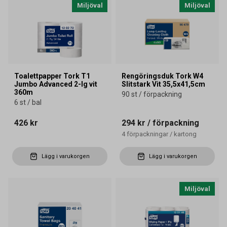
Miljöval
Miljöval
Toalettpapper Tork T1
Rengöringsduk Tork W4
Jumbo Advanced 2-lg vit
Slitstark Vit 35,5x41,5cm
360m
90 st / förpackning
6 st / bal
426 kr
294 kr
/ förpackning
4
förpackningar
/
kartong
Lägg i varukorgen
Lägg i varukorgen
Miljöval