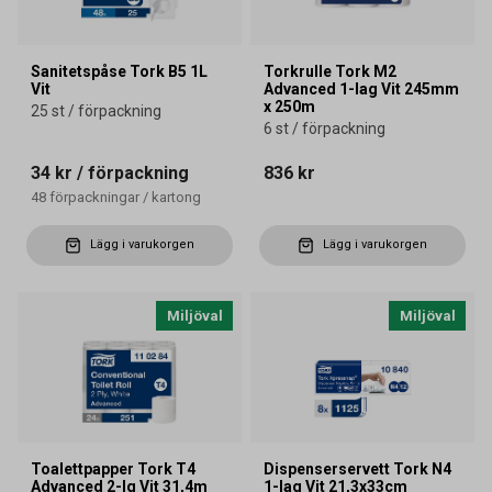
Sanitetspåse Tork B5 1L
Torkrulle Tork M2
Vit
Advanced 1-lag Vit 245mm
x 250m
25 st / förpackning
6 st / förpackning
34 kr
/ förpackning
836 kr
48
förpackningar
/
kartong
Lägg i varukorgen
Lägg i varukorgen
Miljöval
Miljöval
Toalettpapper Tork T4
Dispenserservett Tork N4
Advanced 2-lg Vit 31,4m
1-lag Vit 21,3x33cm