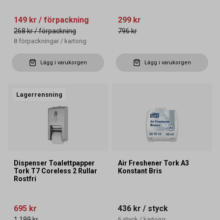
149 kr
/ förpackning
299 kr
268 kr
/ förpackning
796 kr
8
förpackningar
/
kartong
Lägg i varukorgen
Lägg i varukorgen
Lagerrensning
Dispenser Toalettpapper
Air Freshener Tork A3
Tork T7 Coreless 2 Rullar
Konstant Bris
Rostfri
695 kr
436 kr
/ styck
1 199 kr
6
styck
/
kartong