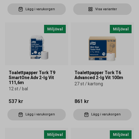
Lägg i varukorgen
Visa varianter
Miljöval
Miljöval
Toalettpapper Tork T9
Toalettpapper Tork T6
SmartOne Adv 2-lg Vit
Advanced 2-lg Vit 100m
111,6m
27 st / kartong
12 st / bal
537 kr
861 kr
Lägg i varukorgen
Lägg i varukorgen
Miljöval
Miljöval