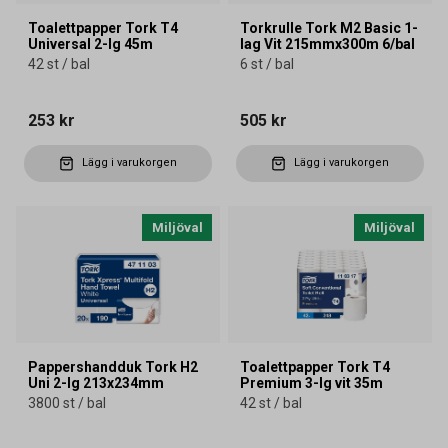
Toalettpapper Tork T4
Torkrulle Tork M2 Basic 1-
Universal 2-lg 45m
lag Vit 215mmx300m 6/bal
42 st / bal
6 st / bal
253 kr
505 kr
Lägg i varukorgen
Lägg i varukorgen
Miljöval
Miljöval
Pappershandduk Tork H2
Toalettpapper Tork T4
Uni 2-lg 213x234mm
Premium 3-lg vit 35m
3800 st / bal
42 st / bal