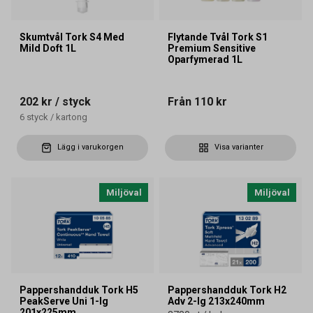
Skumtvål Tork S4 Med
Flytande Tvål Tork S1
Mild Doft 1L
Premium Sensitive
Oparfymerad 1L
202 kr
/ styck
Från
110 kr
6
styck
/
kartong
Lägg i varukorgen
Visa varianter
Miljöval
Miljöval
Pappershandduk Tork H5
Pappershandduk Tork H2
PeakServe Uni 1-lg
Adv 2-lg 213x240mm
201x225mm