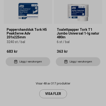
Pappershandduk Tork H5
Toalettpapper Tork T1
PeakServe Adv
Jumbo Universal 1-lg natur
201x225mm
480m
3240 st / bal
6 st / bal
683 kr
363 kr
Lägg i varukorgen
Lägg i varukorgen
Visar 48 av 317 produkter
VISA FLER