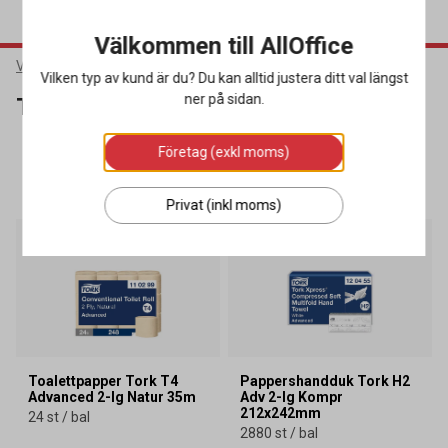
Välkommen till AllOffice
Varumärken
Tork
Vilken typ av kund är du? Du kan alltid justera ditt val längst
ner på sidan.
Tork
Företag (exkl moms)
SORTERA
FILTRERA
317 produkter
Privat (inkl moms)
Miljöval
Miljöval
Kampanj
Kampanj
Toalettpapper Tork T4
Pappershandduk Tork H2
Advanced 2-lg Natur 35m
Adv 2-lg Kompr
212x242mm
24 st / bal
2880 st / bal