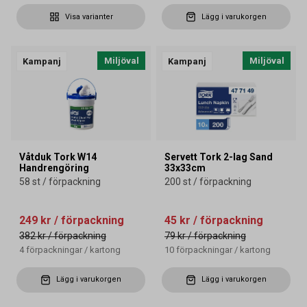
Visa varianter
Lägg i varukorgen
Miljöval
Miljöval
Kampanj
Kampanj
Våtduk Tork W14
Servett Tork 2-lag Sand
Handrengöring
33x33cm
58 st / förpackning
200 st / förpackning
249 kr
/ förpackning
45 kr
/ förpackning
382 kr
/ förpackning
79 kr
/ förpackning
4
förpackningar
/
kartong
10
förpackningar
/
kartong
Lägg i varukorgen
Lägg i varukorgen