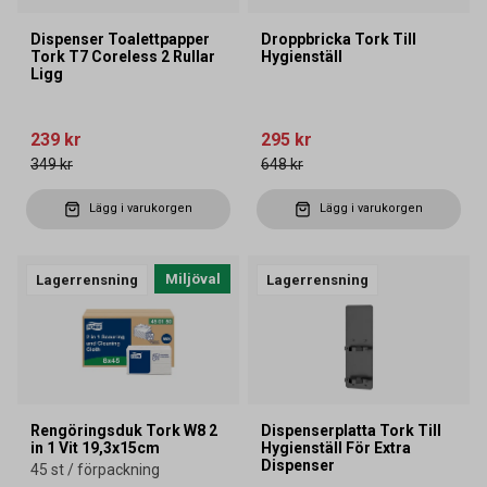
Dispenser Toalettpapper
Droppbricka Tork Till
Tork T7 Coreless 2 Rullar
Hygienställ
Ligg
239 kr
295 kr
349 kr
648 kr
Lägg i varukorgen
Lägg i varukorgen
Miljöval
Lagerrensning
Lagerrensning
Rengöringsduk Tork W8 2
Dispenserplatta Tork Till
in 1 Vit 19,3x15cm
Hygienställ För Extra
Dispenser
45 st / förpackning