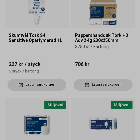
Skumtvål Tork S4
Pappershandduk Tork H3
Sensitive Oparfymerad 1L
Adv 2-lg 230x250mm
3750 st / kartong
227 kr
/ styck
706 kr
6
styck
/
kartong
Lägg i varukorgen
Lägg i varukorgen
Miljöval
Miljöval