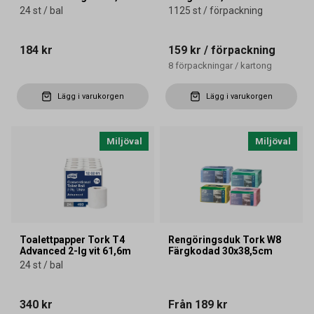
24 st / bal
1125 st / förpackning
184 kr
159 kr
/ förpackning
8
förpackningar
/
kartong
Lägg i varukorgen
Lägg i varukorgen
Miljöval
Miljöval
Toalettpapper Tork T4
Rengöringsduk Tork W8
Advanced 2-lg vit 61,6m
Färgkodad 30x38,5cm
24 st / bal
340 kr
Från
189 kr