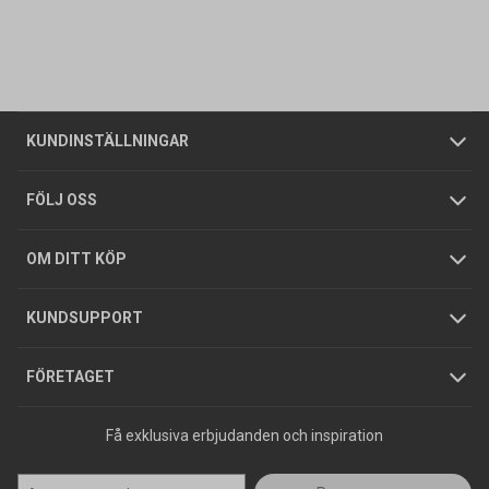
Kontakta oss
Vanliga frågor
Om oss
Butiker
Allmänna försäljningsvillkor
Företagskund
/
Privatkund
KUNDINSTÄLLNINGAR
Tjänster
Foldrar och kataloger
Integritetspolicy
FÖLJ OSS
Hållbarhet
Köpguider
GDPR
OM DITT KÖP
Jobba hos oss
Varumärken
KUNDSUPPORT
Press
FÖRETAGET
Få exklusiva erbjudanden och inspiration