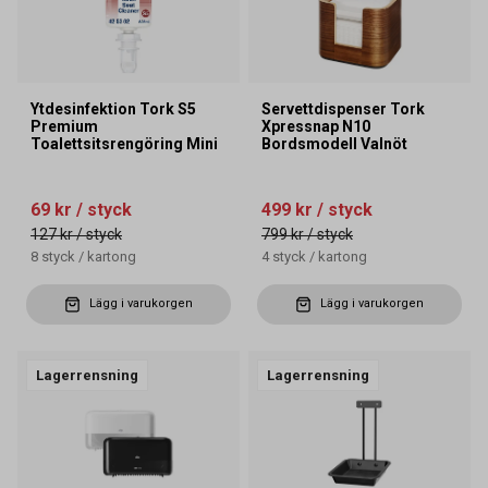
Ytdesinfektion Tork S5
Servettdispenser Tork
Premium
Xpressnap N10
Toalettsitsrengöring Mini
Bordsmodell Valnöt
69 kr
/ styck
499 kr
/ styck
127 kr
/ styck
799 kr
/ styck
8
styck
/
kartong
4
styck
/
kartong
Lägg i varukorgen
Lägg i varukorgen
Lagerrensning
Lagerrensning