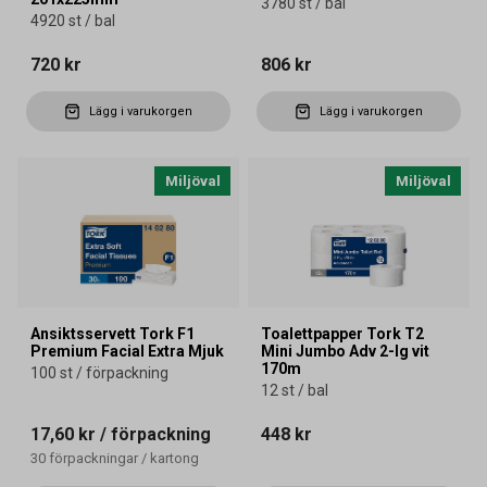
3780 st / bal
4920 st / bal
720 kr
806 kr
Lägg i varukorgen
Lägg i varukorgen
Miljöval
Miljöval
Ansiktsservett Tork F1
Toalettpapper Tork T2
Premium Facial Extra Mjuk
Mini Jumbo Adv 2-lg vit
170m
100 st / förpackning
12 st / bal
17,60 kr
/ förpackning
448 kr
30
förpackningar
/
kartong