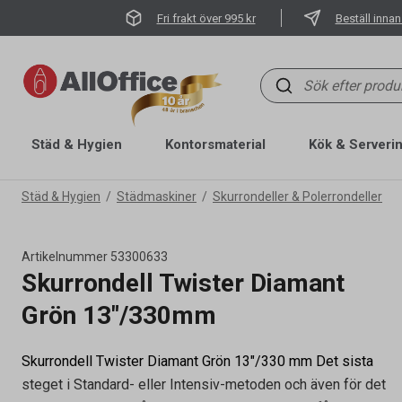
Fri frakt över 995 kr
Beställ innan
Städ & Hygien
Kontorsmaterial
Kök & Serveri
Städ & Hygien
Städmaskiner
Skurrondeller & Polerrondeller
Artikelnummer
53300633
Skurrondell Twister Diamant
Grön 13"/330mm
Skurrondell Twister Diamant Grön 13"/330 mm Det sista
Artikelnummer
53300633
steget i Standard- eller Intensiv-metoden och även för det