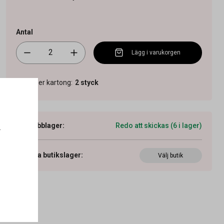
Antal
Lägg i varukorgen
Antal per kartong
:
2
styck
Webblager
:
Redo att skickas (6 i lager)
.
Visa butikslager
:
Välj butik