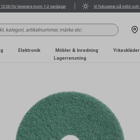
 13:00 för leverans inom 1-2 vardagar
Vi fokuserar på miljö och 
ng
Elektronik
Möbler & Inredning
Yrkeskläder
Lagerrensning