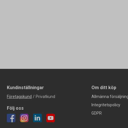
Kundinställningar
Om ditt köp
Företagskund
/
Privatkund
Allmänna försäljning
Integritetspolicy
Följ oss
GDPR