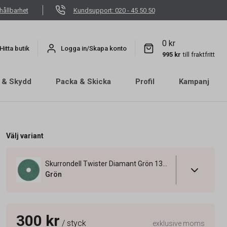
hållbarhet
Kundsupport: 020 - 45 50 50
0 kr
Hitta butik
Logga in/Skapa konto
995 kr
till fraktfritt
 & Skydd
Packa & Skicka
Profil
Kampanj
Välj variant
Skurrondell Twister Diamant Grön 13"/330mm
Grön
300 kr
/ styck
exklusive moms