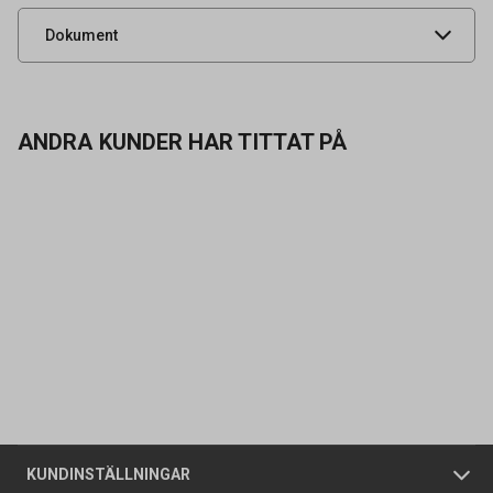
Produktdatablad
Dokument
ANDRA KUNDER HAR TITTAT PÅ
Kontakta oss
Vanliga frågor
Om oss
Butiker
Allmänna försäljningsvillkor
Företagskund
/
Privatkund
KUNDINSTÄLLNINGAR