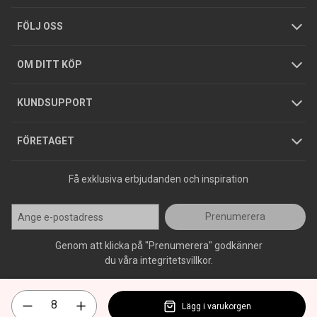
Tjänster
Foldrar och kataloger
Integritetspolicy
FÖLJ OSS
Hållbarhet
Köpguider
GDPR
OM DITT KÖP
Jobba hos oss
Varumärken
KUNDSUPPORT
Press
FÖRETAGET
Få exklusiva erbjudanden och inspiration
Prenumerera
Genom att klicka på "Prenumerera" godkänner
du våra integritetsvillkor.
Lägg i varukorgen