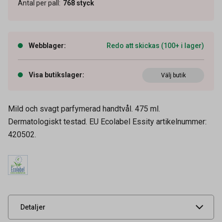
Antal per pall
:
768
styck
Webblager
:
Redo att skickas (100+ i lager)
Visa butikslager
:
Välj butik
Mild och svagt parfymerad handtvål. 475 ml.
Dermatologiskt testad. EU Ecolabel Essity artikelnummer:
Artikelnummer
51020102
420502.
Volym
475 ml
Tidigare artikelnummer
23035,9609960,19089
Leverantörens
420502
artikelnummer
Säkerhetsdatablad
UNSPSC
53131608
Detaljer
Miljöinformation