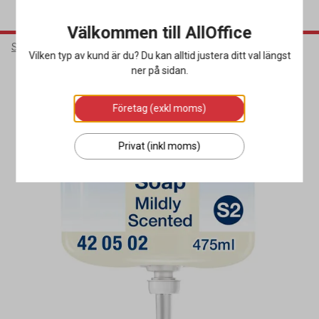
Välkommen till AllOffice
Städ & Hygien
Hygienprodukter
Handtvål
Vilken typ av kund är du? Du kan alltid justera ditt val längst
ner på sidan.
Miljöval
Företag (exkl moms)
Privat (inkl moms)