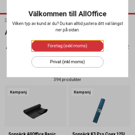
Välkommen till AllOffice
Städ & Hygien
Avfallshantering
Vilken typ av kund är du? Du kan alltid justera ditt val längst
ner på sidan.
Avfallshantering
Företag (exkl moms)
Absorbenter & Spillredskap
(36)
Källsorteringskärl
(53)
Privat (inkl moms)
SORTERA
FILTRERA
394 produkter
Kampanj
Kampanj
Sopsäck AllOffice Basic
Sopsäck K3 Pro Coex 125L