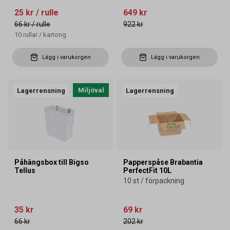
25 kr
/ rulle
649 kr
66 kr
/ rulle
922 kr
10
rullar
/
kartong
Lägg i varukorgen
Lägg i varukorgen
Miljöval
Lagerrensning
Lagerrensning
Påhängsbox till Bigso
Papperspåse Brabantia
Tellus
PerfectFit 10L
10 st / förpackning
35 kr
69 kr
66 kr
202 kr