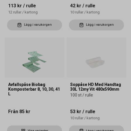
113 kr
/ rulle
42 kr
/ rulle
12
rullar
/
kartong
10
rullar
/
kartong
Lägg i varukorgen
Lägg i varukorgen
Avfallspåse Biobag
Soppåse HD Med Handtag
Komposterbar 8, 10, 30, 41
30L 12my Vit 480x590mm
L
100 st / rulle
Från
85 kr
53 kr
/ rulle
10
rullar
/
kartong
Visa varianter
Lägg i varukorgen