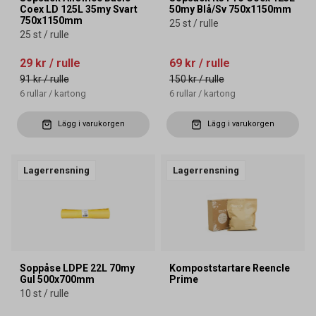
Coex LD 125L 35my Svart
50my Blå/Sv 750x1150mm
750x1150mm
25 st / rulle
25 st / rulle
29 kr
/ rulle
69 kr
/ rulle
91 kr
/ rulle
150 kr
/ rulle
6
rullar
/
kartong
6
rullar
/
kartong
Lägg i varukorgen
Lägg i varukorgen
Lagerrensning
Lagerrensning
Soppåse LDPE 22L 70my
Kompoststartare Reencle
Gul 500x700mm
Prime
10 st / rulle