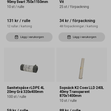
90my Svart 750x1150mm
Vit
10 st / rulle
25 st / förpackning
131 kr
/ rulle
34 kr
/ förpackning
12
rullar
/
kartong
48
förpackningar
/
kartong
Lägg i varukorgen
Lägg i varukorgen
Sanitetspåse rLDPE 4L
Sopsäck K2 Coex LLD 240L
20my Grå 320x400mm
40my Transparent
870x1400mm
100 st / rulle
10 st / rulle
59 kr
/ rulle
88 kr
/ rulle