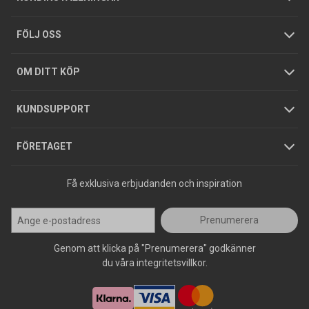
Tjänster
Foldrar och kataloger
Integritetspolicy
FÖLJ OSS
Hållbarhet
Köpguider
GDPR
OM DITT KÖP
Jobba hos oss
Varumärken
KUNDSUPPORT
Press
FÖRETAGET
Få exklusiva erbjudanden och inspiration
Prenumerera
Genom att klicka på "Prenumerera" godkänner
du våra integritetsvillkor.