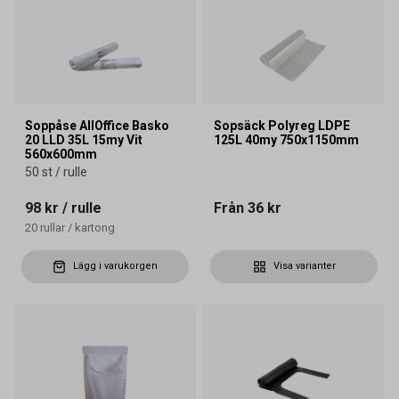
Soppåse AllOffice Basko
Sopsäck Polyreg LDPE
20 LLD 35L 15my Vit
125L 40my 750x1150mm
560x600mm
50 st / rulle
98 kr
/ rulle
Från
36 kr
20
rullar
/
kartong
Lägg i varukorgen
Visa varianter