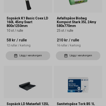
Sopsäck K1 Basic Coex LD
Avfallspåse Biobag
160L 45my Svart
Kompost Stark 35L 24my
800x1250mm
580x770mm
10 st / rulle
25 st / rulle
58 kr
/ rulle
210 kr
/ rulle
12
rullar
/
kartong
16
rullar
/
kartong
Lägg i varukorgen
Lägg i varukorgen
Sopsäck LD Matavfall 125L
Sanitetspåse Tork B5 1L