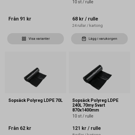
10 st / rulle
Från
91 kr
68 kr
/ rulle
24
rullar
/
kartong
Visa varianter
Lägg i varukorgen
Sopsäck Polyreg LDPE 70L
Sopsäck Polyreg LDPE
240L 70my Svart
870x1400mm
10 st / rulle
Från
62 kr
121 kr
/ rulle
8
rullar
/
kartong