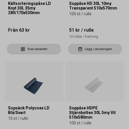
Källsorteringspåse LD
Soppåse HD 30L 10my
Knyt 30L 35my
Transparent 510x570mm
280/170x530mm
100 st / rulle
Från
63 kr
51 kr
/ rulle
10
rullar
/
kartong
Visa varianter
Lägg i varukorgen
Sopsäck Polycoex LD
Soppåse HDPE
Blå/Svart
Stjärnbotten 30L 5my Vit
510x580mm
10 st / rulle
100 st / rulle