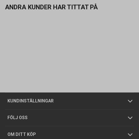
ANDRA KUNDER HAR TITTAT PÅ
Kontakta oss
Vanliga frågor
Om oss
Butiker
Allmänna försäljningsvillkor
Företagskund
/
Privatkund
KUNDINSTÄLLNINGAR
Tjänster
Foldrar och kataloger
Integritetspolicy
FÖLJ OSS
Hållbarhet
Köpguider
GDPR
OM DITT KÖP