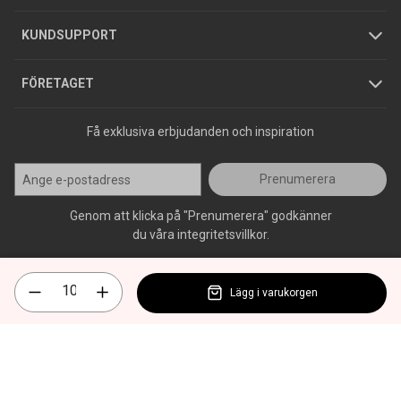
Jobba hos oss
Varumärken
KUNDSUPPORT
Press
FÖRETAGET
Få exklusiva erbjudanden och inspiration
Prenumerera
Genom att klicka på "Prenumerera" godkänner
du våra integritetsvillkor.
Lägg i varukorgen