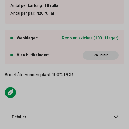
Antal per kartong
:
10
rullar
Antal per pall
:
420
rullar
Webblager
:
Redo att skickas (100+ i lager)
Visa butikslager
:
Välj butik
Andel återvunnen plast 100% PCR
Artikelnummer
61200329
Volym
160 l
Leverantörens
5000087
artikelnummer
UNSPSC
47121701
Detaljer