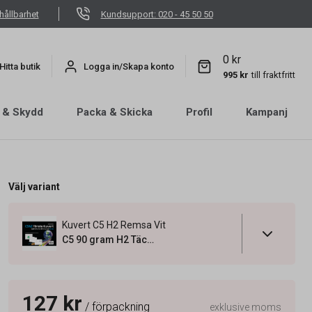
hållbarhet
Kundsupport: 020 - 45 50 50
0 kr
Hitta butik
Logga in/Skapa konto
995 kr
till fraktfritt
 & Skydd
Packa & Skicka
Profil
Kampanj
Välj variant
Kuvert C5 H2 Remsa Vit
C5 90 gram H2 Täckremsa
127 kr
/ förpackning
exklusive moms