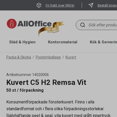
Fri frakt över 995 kr
Beställ innan
Städ & Hygien
Kontorsmaterial
Kök & Serveri
Packa & Skicka
Postemballage
Kuvert
Artikelnummer
14020006
Kuvert C5 H2 Remsa Vit
50 st / förpackning
Artikelnummer
14020006
Konsumentförpackade fönsterkuvert. Finns i alla
standardformat och i flera olika förpackningsstorlekar.
OEM-nummer
BUN833205
Självhäftande peel & seal, vita kuvert med grått innertryck.