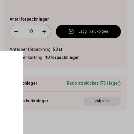
Antal förpackningar
Lägg i varukorgen
Antal per förpackning
:
50
st
Antal per kartong
:
10
förpackningar
.
Webblager
:
Redo att skickas (73 i lager)
Visa butikslager
:
Välj butik