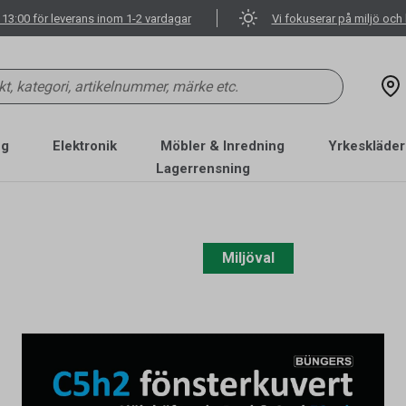
 13:00 för leverans inom 1-2 vardagar
Vi fokuserar på miljö och 
ng
Elektronik
Möbler & Inredning
Yrkeskläder
Lagerrensning
Miljöval