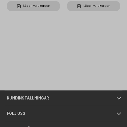
Lägg i varukorgen
Lägg i varukorgen
Kontakta oss
Vanliga frågor
Om oss
Butiker
Allmänna försäljningsvillkor
Företagskund
/
Privatkund
KUNDINSTÄLLNINGAR
Tjänster
Foldrar och kataloger
Integritetspolicy
FÖLJ OSS