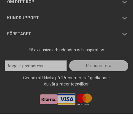
Hållbarhet
Köpguider
GDPR
OM DITT KÖP
Jobba hos oss
Varumärken
KUNDSUPPORT
Press
FÖRETAGET
Få exklusiva erbjudanden och inspiration
Prenumerera
Genom att klicka på "Prenumerera" godkänner
du våra integritetsvillkor.