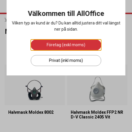
Välkommen till AllOffice
Varumärken
Moldex
Vilken typ av kund är du? Du kan alltid justera ditt val längst
ner på sidan.
Moldex
Företag (exkl moms)
SORTERA
FILTRERA
12 produkter
Privat (inkl moms)
Lagerrensning
Halvmask Moldex 8002
Halvmask Moldex FFP2 NR
D-V Classic 2405 Vit