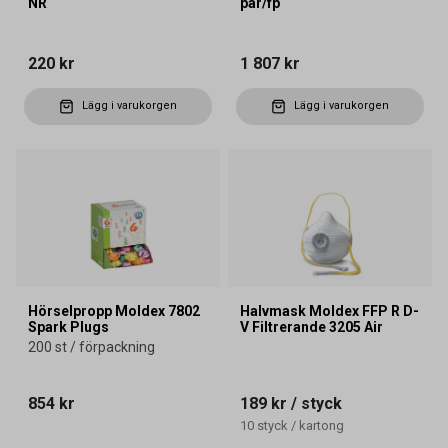
NR
par/fp
220 kr
1 807 kr
Lägg i varukorgen
Lägg i varukorgen
Hörselpropp Moldex 7802
Halvmask Moldex FFP R D-
Spark Plugs
V Filtrerande 3205 Air
200 st / förpackning
854 kr
189 kr
/ styck
10
styck
/
kartong