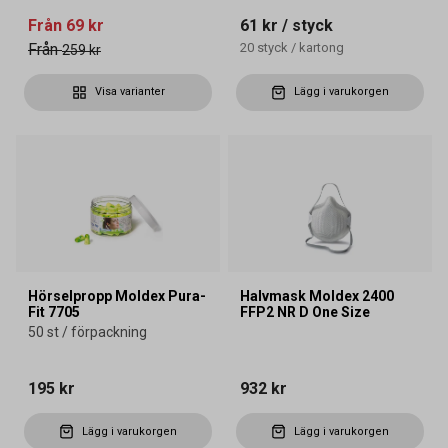
Från
69 kr
61 kr
/ styck
Från
20
styck
/
kartong
259 kr
Visa varianter
Lägg i varukorgen
Hörselpropp Moldex Pura-
Halvmask Moldex 2400
Fit 7705
FFP2 NR D One Size
50 st / förpackning
195 kr
932 kr
Lägg i varukorgen
Lägg i varukorgen