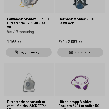
Halvmask Moldex FFP R D
Helmask Moldex 9000
Filtrerande 3705 Air Seal
EasyLock
Vit
8 st / förpackning
1 165 kr
Från
2 087 kr
Lägg i varukorgen
Visa varianter
Filtrerande halvmask m
Hörselpropp Moldex
ventil Moldex 2405 FFP2
Rockets 6401 m snöre 50