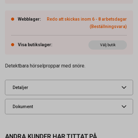
Webblager
:
Redo att skickas inom 6 - 8 arbetsdagar
(Beställningsvara)
Visa butikslager
:
Välj butik
Artikelnummer
93200053
Detektbara hörselproppar med snöre.
Leverantörens
02076562
artikelnummer
UNSPSC
46181901
Detaljer
Produktdatablad
Dokument
ANDRA KUNDER HAR TITTAT PÅ