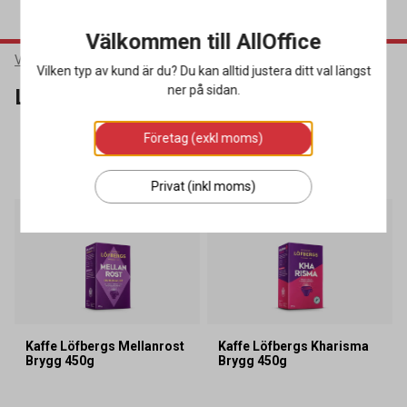
Välkommen till AllOffice
Varumärken
Löfbergs
Vilken typ av kund är du? Du kan alltid justera ditt val längst
ner på sidan.
Löfbergs
Företag (exkl moms)
SORTERA
FILTRERA
37 produkter
Privat (inkl moms)
Miljöval
Kampanj
Kampanj
Kaffe Löfbergs Mellanrost
Kaffe Löfbergs Kharisma
Brygg 450g
Brygg 450g