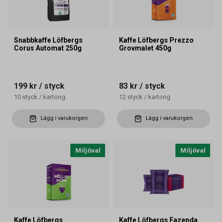
Snabbkaffe Löfbergs
Kaffe Löfbergs Prezzo
Corus Automat 250g
Grovmalet 450g
199 kr
/ styck
83 kr
/ styck
10
styck
/
kartong
12
styck
/
kartong
Lägg i varukorgen
Lägg i varukorgen
Miljöval
Miljöval
Kaffe Löfbergs
Kaffe Löfbergs Fazenda