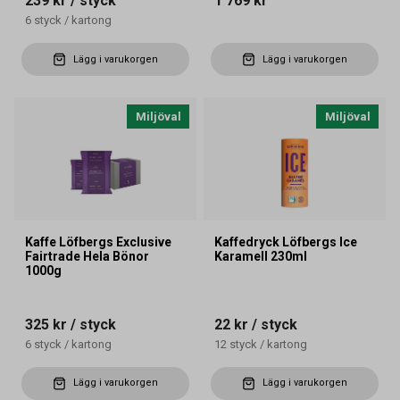
239 kr
/ styck
1 769 kr
6
styck
/
kartong
Lägg i varukorgen
Lägg i varukorgen
Miljöval
Miljöval
Kaffe Löfbergs Exclusive
Kaffedryck Löfbergs Ice
Fairtrade Hela Bönor
Karamell 230ml
1000g
325 kr
/ styck
22 kr
/ styck
6
styck
/
kartong
12
styck
/
kartong
Lägg i varukorgen
Lägg i varukorgen