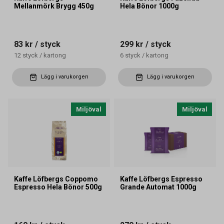
Mellanmörk Brygg 450g
Hela Bönor 1000g
83 kr
/ styck
299 kr
/ styck
12
styck
/
kartong
6
styck
/
kartong
Lägg i varukorgen
Lägg i varukorgen
Miljöval
Miljöval
Kaffe Löfbergs Coppomo
Kaffe Löfbergs Espresso
Espresso Hela Bönor 500g
Grande Automat 1000g