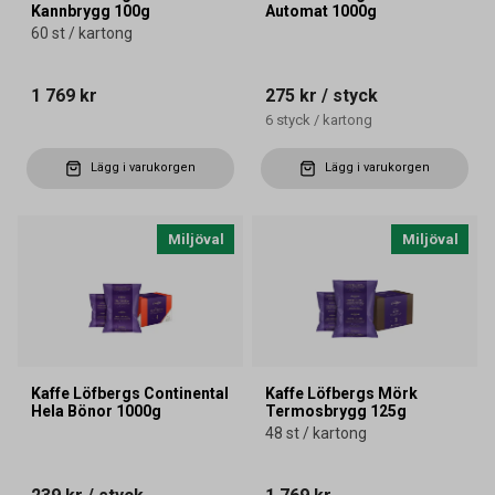
Kannbrygg 100g
Automat 1000g
60 st / kartong
1 769 kr
275 kr
/ styck
6
styck
/
kartong
Lägg i varukorgen
Lägg i varukorgen
Miljöval
Miljöval
Kaffe Löfbergs Continental
Kaffe Löfbergs Mörk
Hela Bönor 1000g
Termosbrygg 125g
48 st / kartong