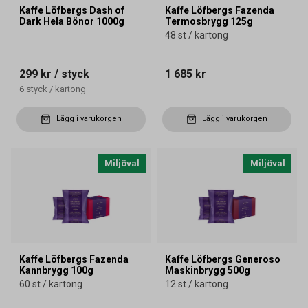
Kaffe Löfbergs Dash of
Kaffe Löfbergs Fazenda
Dark Hela Bönor 1000g
Termosbrygg 125g
48 st / kartong
299 kr
/ styck
1 685 kr
6
styck
/
kartong
Lägg i varukorgen
Lägg i varukorgen
Miljöval
Miljöval
Kaffe Löfbergs Fazenda
Kaffe Löfbergs Generoso
Kannbrygg 100g
Maskinbrygg 500g
60 st / kartong
12 st / kartong