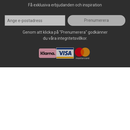
Få exklusiva erbjudanden och inspiration
Prenumerera
Genom att klicka på "Prenumerera" godkänner
du våra integritetsvillkor.
Alla rättigheter förbehålls, AllOffice - 2026
|
Kundsupport 020 - 45
50 50