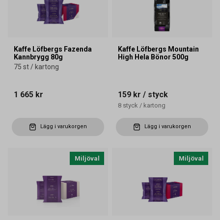
Kaffe Löfbergs Fazenda
Kaffe Löfbergs Mountain
Kannbrygg 80g
High Hela Bönor 500g
75 st / kartong
1 665 kr
159 kr
/ styck
8
styck
/
kartong
Lägg i varukorgen
Lägg i varukorgen
Miljöval
Miljöval