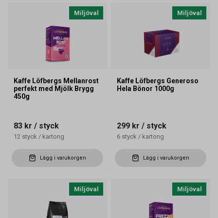
Miljöval
Miljöval
Kaffe Löfbergs Mellanrost
Kaffe Löfbergs Generoso
perfekt med Mjölk Brygg
Hela Bönor 1000g
450g
83 kr
/ styck
299 kr
/ styck
12
styck
/
kartong
6
styck
/
kartong
Lägg i varukorgen
Lägg i varukorgen
Miljöval
Miljöval