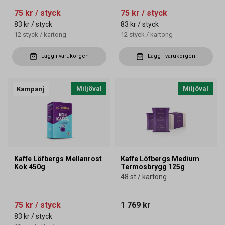
75 kr
/ styck
75 kr
/ styck
83 kr
/ styck
83 kr
/ styck
12
styck
/
kartong
12
styck
/
kartong
Lägg i varukorgen
Lägg i varukorgen
Miljöval
Miljöval
Kampanj
Kaffe Löfbergs Mellanrost
Kaffe Löfbergs Medium
Kok 450g
Termosbrygg 125g
48 st / kartong
75 kr
/ styck
1 769 kr
83 kr
/ styck