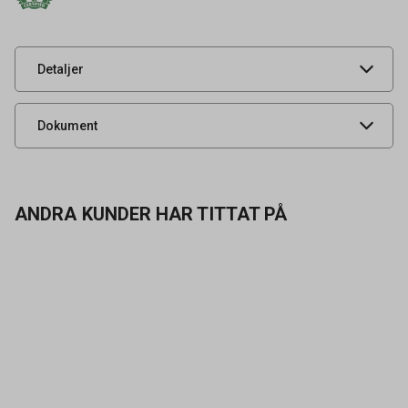
UNSPSC
50201706
Typ
Bryggmalet vac
Detaljer
Livsmedelsdatablad
Dokument
ANDRA KUNDER HAR TITTAT PÅ
Kontakta oss