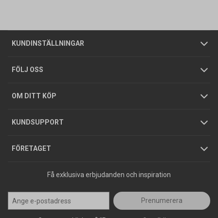
Vanliga frågor
Om oss
Butiker
Allmänna försäljningsvillkor
Företagskund
/
Privatkund
KUNDINSTÄLLNINGAR
Tjänster
Foldrar och kataloger
Integritetspolicy
FÖLJ OSS
Hållbarhet
Köpguider
GDPR
OM DITT KÖP
Jobba hos oss
Varumärken
KUNDSUPPORT
Press
FÖRETAGET
Få exklusiva erbjudanden och inspiration
Prenumerera