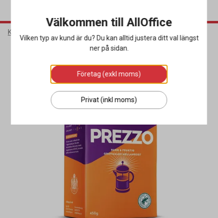
Välkommen till AllOffice
Kök & Servering
Livsmedel & Dryck
Kaffe
Vilken typ av kund är du? Du kan alltid justera ditt val längst
ner på sidan.
Miljöval
Företag (exkl moms)
Privat (inkl moms)