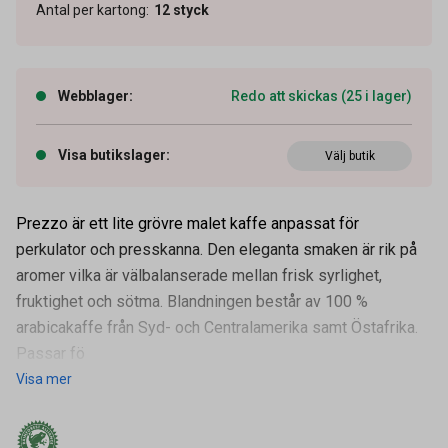
Antal per kartong
:
12
styck
Webblager
:
Redo att skickas (25 i lager)
Visa butikslager
:
Välj butik
Prezzo är ett lite grövre malet kaffe anpassat för
perkulator och presskanna. Den eleganta smaken är rik på
aromer vilka är välbalanserade mellan frisk syrlighet,
fruktighet och sötma. Blandningen består av 100 %
arabicakaffe från Syd- och Centralamerika samt Östafrika.
Artikelnummer
60100126
Passar fö
Visa mer
Vikt
450 g
Leverantörens
10113
artikelnummer