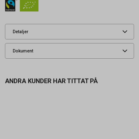
Artikelnummer
60200326
Leverantörens
10517
artikelnummer
UNSPSC
50202306
Detaljer
Livsmedelsdatablad
Dokument
ANDRA KUNDER HAR TITTAT PÅ
Kontakta oss