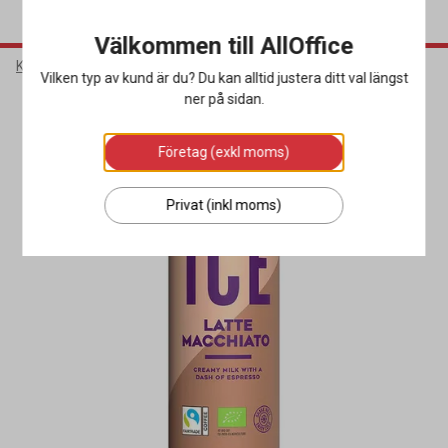
Välkommen till AllOffice
Kök & Servering
Livsmedel & Dryck
Läsk & Energidryck
Vilken typ av kund är du? Du kan alltid justera ditt val längst
ner på sidan.
Miljöval
Företag (exkl moms)
Privat (inkl moms)