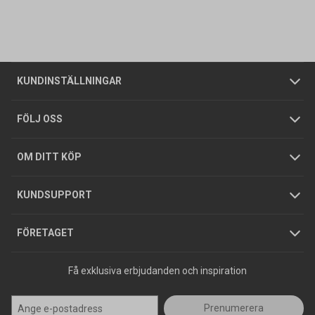
Vanliga frågor
Om oss
Butiker
Allmänna försäljningsvillkor
Företagskund
/
Privatkund
KUNDINSTÄLLNINGAR
Tjänster
Foldrar och kataloger
Integritetspolicy
FÖLJ OSS
Hållbarhet
Köpguider
GDPR
OM DITT KÖP
Jobba hos oss
Varumärken
KUNDSUPPORT
Press
FÖRETAGET
Få exklusiva erbjudanden och inspiration
Prenumerera