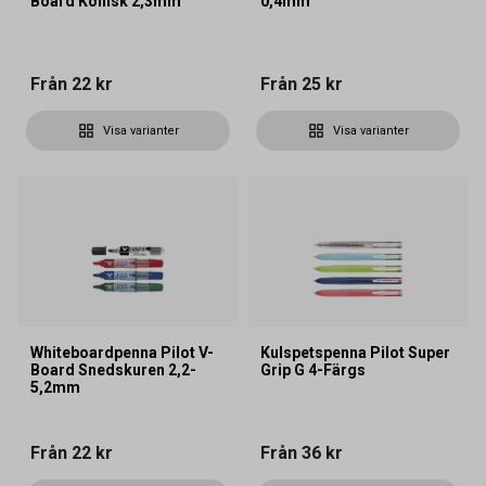
Board Konisk 2,3mm
0,4mm
Från
22 kr
Från
25 kr
Visa varianter
Visa varianter
Whiteboardpenna Pilot V-
Kulspetspenna Pilot Super
Board Snedskuren 2,2-
Grip G 4-Färgs
5,2mm
Från
22 kr
Från
36 kr