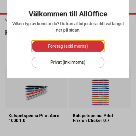
Välkommen till AllOffice
Varumärken
Pilot
Vilken typ av kund är du? Du kan alltid justera ditt val längst
ner på sidan.
Pilot
Företag (exkl moms)
SORTERA
FILTRERA
70 produkter
Privat (inkl moms)
Lagerrensning
Kulspetspenna Pilot Acro
Kulspetspenna Pilot
1000 1.0
Frixion Clicker 0.7