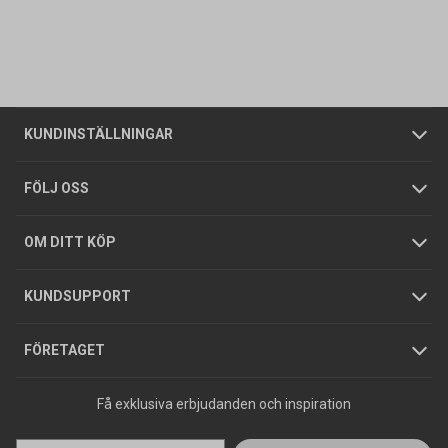
Kontakta oss
Vanliga frågor
Om oss
Butiker
Allmänna försäljningsvillkor
Företagskund
/
Privatkund
KUNDINSTÄLLNINGAR
Tjänster
Foldrar och kataloger
Integritetspolicy
FÖLJ OSS
Hållbarhet
Köpguider
GDPR
OM DITT KÖP
Jobba hos oss
Varumärken
KUNDSUPPORT
Press
FÖRETAGET
Få exklusiva erbjudanden och inspiration