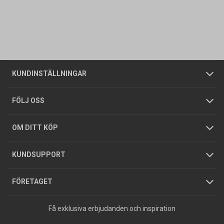
Kontakta oss
Vanliga frågor
Om oss
Butiker
Allmänna försäljningsvillkor
Företagskund
/
Privatkund
KUNDINSTÄLLNINGAR
Tjänster
Foldrar och kataloger
Integritetspolicy
FÖLJ OSS
Hållbarhet
Köpguider
GDPR
OM DITT KÖP
Jobba hos oss
Varumärken
KUNDSUPPORT
Press
FÖRETAGET
Få exklusiva erbjudanden och inspiration