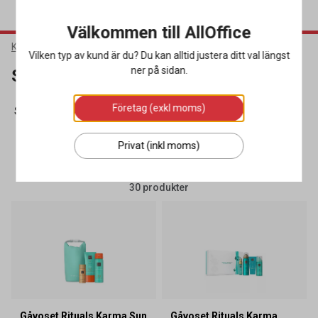
Välkommen till AllOffice
Kök & Servering
Sommar
Vilken typ av kund är du? Du kan alltid justera ditt val längst
ner på sidan.
Sommar
Företag (exkl moms)
Sommargåvor
(22)
Sommarprodukter
(8)
Privat (inkl moms)
SORTERA
FILTRERA
30 produkter
Gåvoset Rituals Karma Sun
Gåvoset Rituals Karma