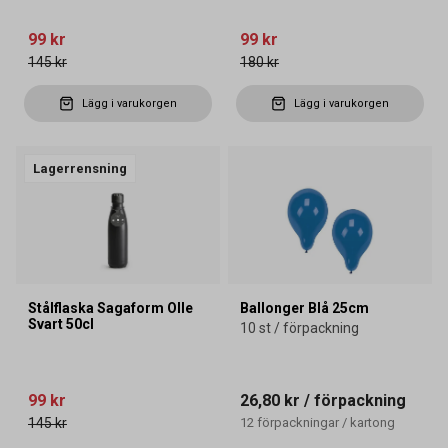
99 kr
99 kr
145 kr
180 kr
Lägg i varukorgen
Lägg i varukorgen
Lagerrensning
Stålflaska Sagaform Olle
Ballonger Blå 25cm
Svart 50cl
10 st / förpackning
99 kr
26,80 kr
/ förpackning
145 kr
12
förpackningar
/
kartong