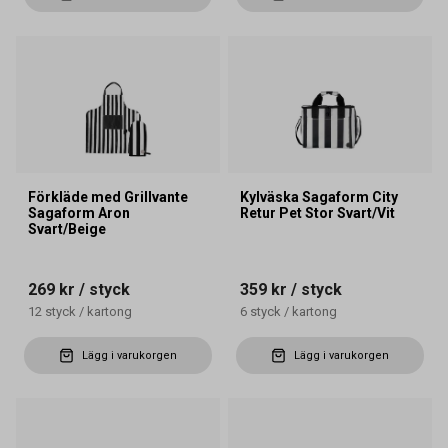
Förkläde med Grillvante
Kylväska Sagaform City
Sagaform Aron
Retur Pet Stor Svart/Vit
Svart/Beige
269 kr
/ styck
359 kr
/ styck
12
styck
/
kartong
6
styck
/
kartong
Lägg i varukorgen
Lägg i varukorgen