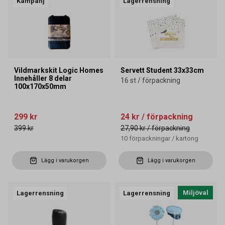
Kampanj
Lagerrensning
Vildmarkskit Logic Homes
Servett Student 33x33cm
Innehåller 8 delar
16 st / förpackning
100x170x50mm
299 kr
24 kr
/ förpackning
399 kr
27,90 kr
/ förpackning
10
förpackningar
/
kartong
Lägg i varukorgen
Lägg i varukorgen
Miljöval
Lagerrensning
Lagerrensning