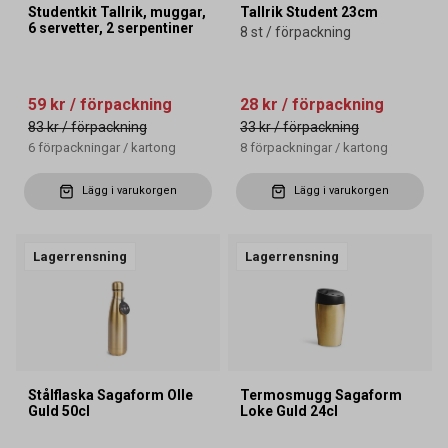
Studentkit Tallrik, muggar,
Tallrik Student 23cm
6 servetter, 2 serpentiner
8 st / förpackning
59 kr
/ förpackning
28 kr
/ förpackning
83 kr
/ förpackning
33 kr
/ förpackning
6
förpackningar
/
kartong
8
förpackningar
/
kartong
Lägg i varukorgen
Lägg i varukorgen
Lagerrensning
Lagerrensning
Stålflaska Sagaform Olle
Termosmugg Sagaform
Guld 50cl
Loke Guld 24cl