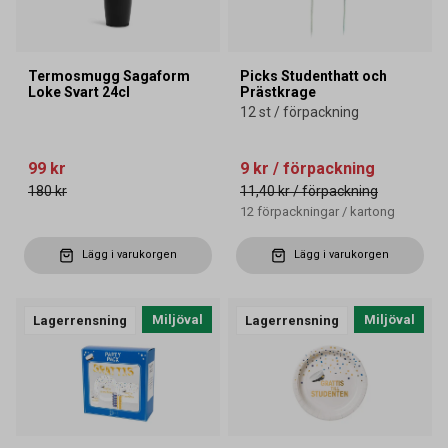
Termosmugg Sagaform
Picks Studenthatt och
Loke Svart 24cl
Prästkrage
12 st / förpackning
99 kr
9 kr
/ förpackning
180 kr
11,40 kr
/ förpackning
12
förpackningar
/
kartong
Lägg i varukorgen
Lägg i varukorgen
Miljöval
Miljöval
Lagerrensning
Lagerrensning