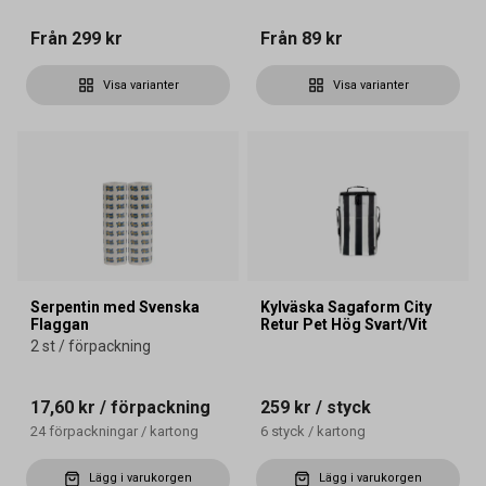
Från
299 kr
Från
89 kr
Visa varianter
Visa varianter
Serpentin med Svenska
Kylväska Sagaform City
Flaggan
Retur Pet Hög Svart/Vit
2 st / förpackning
17,60 kr
/ förpackning
259 kr
/ styck
24
förpackningar
/
kartong
6
styck
/
kartong
Lägg i varukorgen
Lägg i varukorgen