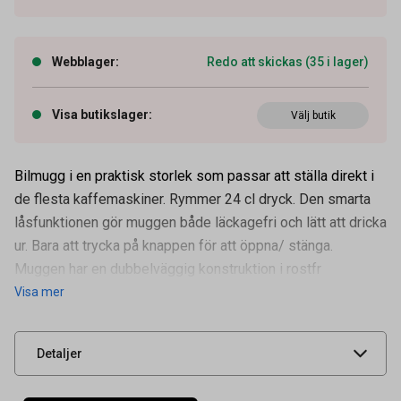
Webblager
:
Redo att skickas (35 i lager)
Visa butikslager
:
Välj butik
Bilmugg i en praktisk storlek som passar att ställa direkt i
de flesta kaffemaskiner. Rymmer 24 cl dryck. Den smarta
låsfunktionen gör muggen både läckagefri och lätt att dricka
Artikelnummer
89010036
ur. Bara att trycka på knappen för att öppna/ stänga.
Volym
24 cl
Muggen har en dubbelväggig konstruktion i rostfr
Visa mer
Leverantörens
5018097
artikelnummer
UNSPSC
47131500
Detaljer