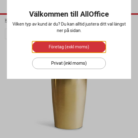
Välkommen till AllOffice
Kök & Servering
Sommar
Sommargåvor
Vilken typ av kund är du? Du kan alltid justera ditt val längst
ner på sidan.
Lagerrensning
Företag (exkl moms)
Privat (inkl moms)