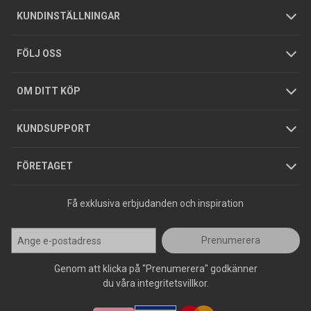
Om oss
Butiker
Allmänna försäljningsvillkor
Företagskund
/
Privatkund
KUNDINSTÄLLNINGAR
Tjänster
Foldrar och kataloger
Integritetspolicy
FÖLJ OSS
Hållbarhet
Köpguider
GDPR
OM DITT KÖP
Jobba hos oss
Varumärken
KUNDSUPPORT
Press
FÖRETAGET
Få exklusiva erbjudanden och inspiration
Prenumerera
Genom att klicka på "Prenumerera" godkänner
du våra integritetsvillkor.