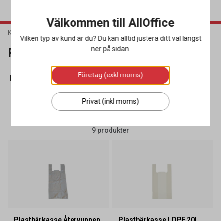
Välkommen till AllOffice
Kök & Servering
Påsar & Bärkassar
Plastbärkassar
Vilken typ av kund är du? Du kan alltid justera ditt val längst
ner på sidan.
Plastbärkassar
Företag (exkl moms)
apperspåsar
(91)
Plastbärkassar
(9)
Plastpåsar
(43)
V
Privat (inkl moms)
SORTERA
FILTRERA
9 produkter
Plastbärkasse Återvunnen
Plastbärkasse LDPE 20L