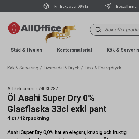
Fri frakt över 995 kr
Beställ innan
Städ & Hygien
Kontorsmaterial
Kök & Serveri
Kök & Servering
Livsmedel & Dryck
Läsk & Energidryck
Artikelnummer
74030287
Öl Asahi Super Dry 0%
Glasflaska 33cl exkl pant
4 st / förpackning
Asahi Super Dry 0,0% har en elegant, krispig och fruktig