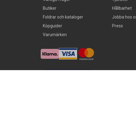
Butiker
Hållbarhet
Foldrar och kataloger
Jobba hos o
Köpguider
Press
Varumärken
Alla rättigheter förbehålls, AllOffice - 2026
|
Kundsupport 020 - 45 50 50