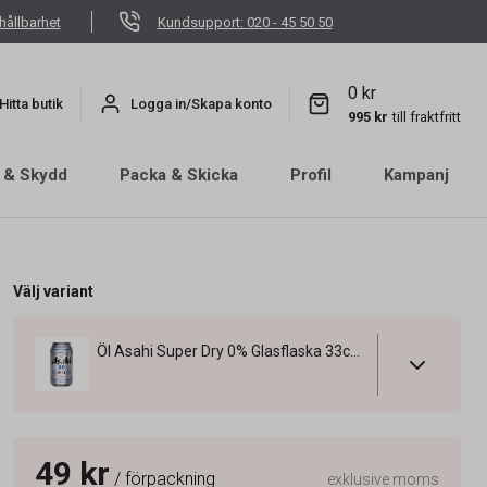
hållbarhet
Kundsupport: 020 - 45 50 50
0 kr
Hitta butik
Logga in/Skapa konto
995 kr
till fraktfritt
 & Skydd
Packa & Skicka
Profil
Kampanj
Välj variant
Öl Asahi Super Dry 0% Glasflaska 33cl exkl pant
49 kr
/ förpackning
exklusive moms