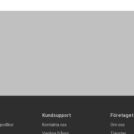
Kundsupport
Företaget
svillkor
Kontakta oss
Om oss
Vanliga frågor
Tjänster