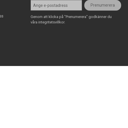
Prenumerera
ss
Genom att klicka på "Prenumerera" godkänner du
våra integritetsvillkor.