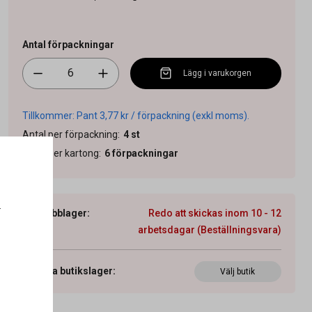
Antal förpackningar
Lägg i varukorgen
Tillkommer: Pant 3,77 kr / förpackning (exkl moms).
Antal per förpackning
:
4
st
Antal per kartong
:
6
förpackningar
.
Webblager
:
Redo att skickas inom 10 - 12
arbetsdagar (Beställningsvara)
Visa butikslager
:
Välj butik