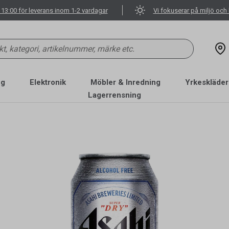
 13:00 för leverans inom 1-2 vardagar
Vi fokuserar på miljö och 
ng
Elektronik
Möbler & Inredning
Yrkeskläder
Lagerrensning