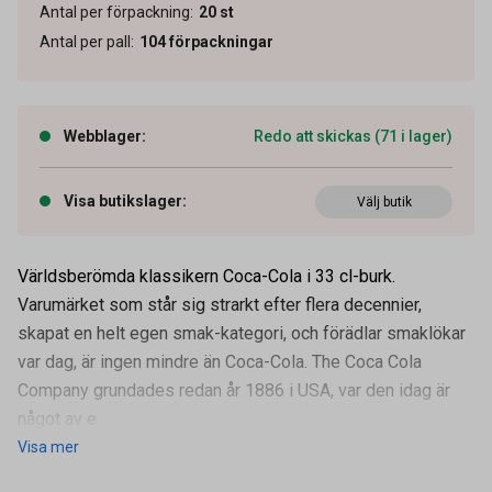
Antal per förpackning
:
20
st
Antal per pall
:
104
förpackningar
Webblager
:
Redo att skickas (71 i lager)
Visa butikslager
:
Välj butik
Världsberömda klassikern Coca-Cola i 33 cl-burk.
Varumärket som står sig strarkt efter flera decennier,
skapat en helt egen smak-kategori, och förädlar smaklökar
Artikelnummer
60200344
var dag, är ingen mindre än Coca-Cola. The Coca Cola
Övrigt
Inklusive pant
Company grundades redan år 1886 i USA, var den idag är
Tidigare artikelnummer
11540
något av e
Visa mer
Leverantörens
2079-2064
artikelnummer