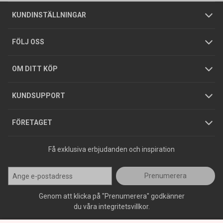
Om oss
Butiker
Allmänna försäljningsvillkor
Företagskund
/
Privatkund
KUNDINSTÄLLNINGAR
Tjänster
Foldrar och kataloger
Integritetspolicy
FÖLJ OSS
Hållbarhet
Köpguider
GDPR
OM DITT KÖP
Jobba hos oss
Varumärken
KUNDSUPPORT
Press
FÖRETAGET
Få exklusiva erbjudanden och inspiration
Prenumerera
Genom att klicka på "Prenumerera" godkänner
du våra integritetsvillkor.