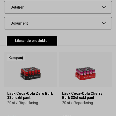
UNSPSC
50202306
Detaljer
Livsmedelsdatablad
Dokument
Liknande produkter
Kampanj
Läsk Coca-Cola Zero Burk
Läsk Coca-Cola Cherry
33cl exkl pant
Burk 33cl exkl pant
20 st / förpackning
20 st / förpackning