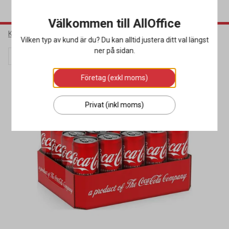
Välkommen till AllOffice
Kök & Servering
Livsmedel & Dryck
Läsk & Energidryck
Vilken typ av kund är du? Du kan alltid justera ditt val längst
ner på sidan.
Kampanj
Företag (exkl moms)
Privat (inkl moms)