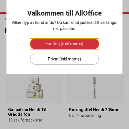
Välkommen till AllOffice
Varumärken
Hendi
Vilken typ av kund är du? Du kan alltid justera ditt val längst
ner på sidan.
Hendi
Företag (exkl moms)
SORTERA
FILTRERA
154 produkter
Privat (inkl moms)
Gaspatron Hendi Till
Bordsgaffel Hendi 205mm
Gräddsifon
6 st / förpackning
10 st / förpackning