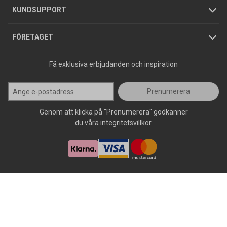
Jobba hos oss
Varumärken
KUNDSUPPORT
Press
FÖRETAGET
Få exklusiva erbjudanden och inspiration
Prenumerera
Genom att klicka på "Prenumerera" godkänner
du våra integritetsvillkor.