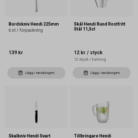
Bordskniv Hendi 225mm
Skål Hendi Rund Rostfritt
Stål 11,5cl
6 st / förpackning
139 kr
12 kr
/ styck
12
styck
/
kartong
Lägg i varukorgen
Lägg i varukorgen
Skalkniv Hendi Svart
Tillbringare Hendi