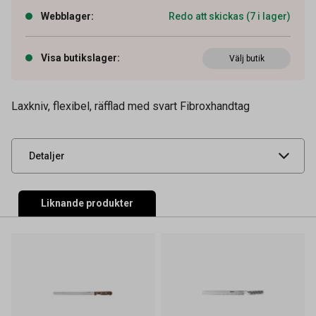
Webblager
:
Redo att skickas (7 i lager)
Visa butikslager
:
Artikelnummer
Välj butik
64590114
Tidigare artikelnummer
33079
Laxkniv, flexibel, räfflad med svart Fibroxhandtag
Leverantörens
5.4623.30
artikelnummer
UNSPSC
52151702
Detaljer
Liknande produkter