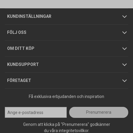
Om oss
Butiker
Allmänna försäljningsvillkor
Företagskund
/
Privatkund
KUNDINSTÄLLNINGAR
Tjänster
Foldrar och kataloger
Integritetspolicy
FÖLJ OSS
Hållbarhet
Köpguider
GDPR
OM DITT KÖP
Jobba hos oss
Varumärken
KUNDSUPPORT
Press
FÖRETAGET
Få exklusiva erbjudanden och inspiration
Prenumerera
Genom att klicka på "Prenumerera" godkänner
du våra integritetsvillkor.