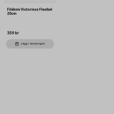
Filékniv Victorinox Flexibel
20cm
359 kr
Lägg i varukorgen
Kontakta oss
Vanliga frågor