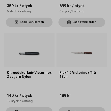
359 kr
/ styck
699 kr
/ styck
6
styck
/
kartong
6
styck
/
kartong
Lägg i varukorgen
Lägg i varukorgen
Citrusdekorkniv Victorinox
Fiskfilé Victorinox Trä
Zestjärn Nylon
18cm
140 kr
/ styck
489 kr
12
styck
/
kartong