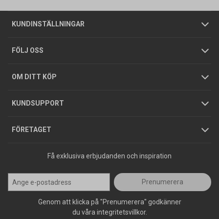
Om oss
Butiker
Allmänna försäljningsvillkor
Företagskund
/
Privatkund
KUNDINSTÄLLNINGAR
Tjänster
Foldrar och kataloger
Integritetspolicy
FÖLJ OSS
Hållbarhet
Köpguider
GDPR
OM DITT KÖP
Jobba hos oss
Varumärken
KUNDSUPPORT
Press
FÖRETAGET
Få exklusiva erbjudanden och inspiration
Prenumerera
Genom att klicka på "Prenumerera" godkänner
du våra integritetsvillkor.