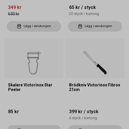
349 kr
65 kr
/ styck
630 kr
20
styck
/
kartong
Lägg i varukorgen
Lägg i varukorgen
Skalare Victorinox Star
Brödkniv Victorinox Fibrox
Peeler
21cm
85 kr
399 kr
/ styck
6
styck
/
kartong