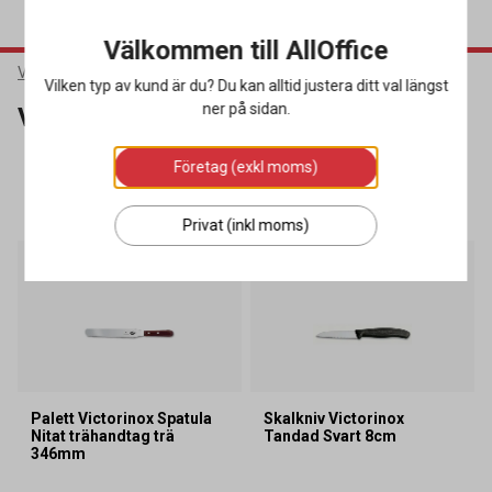
Välkommen till AllOffice
Varumärken
Victorinox
Vilken typ av kund är du? Du kan alltid justera ditt val längst
ner på sidan.
Victorinox
Företag (exkl moms)
SORTERA
FILTRERA
19 produkter
Privat (inkl moms)
Lagerrensning
Palett Victorinox Spatula
Skalkniv Victorinox
Nitat trähandtag trä
Tandad Svart 8cm
346mm