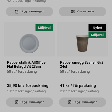
40
förpackningar
/
kartong
Lägg i varukorgen
Visa varianter
Miljöval
Nyhet
Miljöval
Papperstallrik AllOffice
Pappersmugg Svanen Grå
Flat Belagd Vit 23cm
24cl
50 st / förpackning
50 st / förpackning
35,90 kr
/ förpackning
41 kr
/ förpackning
18
förpackningar
/
kartong
20
förpackningar
/
kartong
Lägg i varukorgen
Lägg i varukorgen