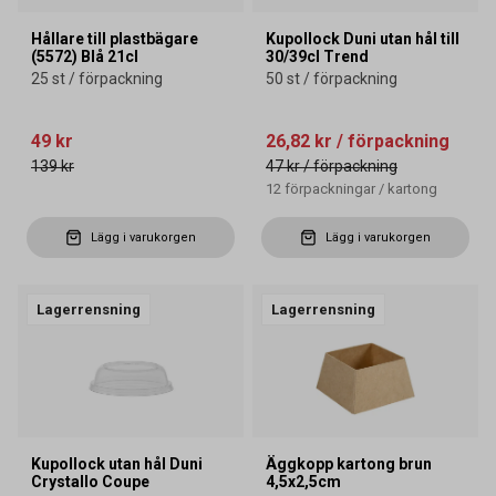
Hållare till plastbägare
Kupollock Duni utan hål till
(5572) Blå 21cl
30/39cl Trend
25 st / förpackning
50 st / förpackning
49 kr
26,82 kr
/ förpackning
139 kr
47 kr
/ förpackning
12
förpackningar
/
kartong
Lägg i varukorgen
Lägg i varukorgen
Lagerrensning
Lagerrensning
Kupollock utan hål Duni
Äggkopp kartong brun
Crystallo Coupe
4,5x2,5cm