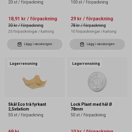
20 st / förpackning
100 st / förpackning
18,91 kr
/ förpackning
29 kr
/ förpackning
30 kr
/ förpackning
78 kr
/ förpackning
25
förpackningar
/
kartong
10
förpackningar
/
kartong
Lägg i varukorgen
Lägg i varukorgen
Lagerrensning
Lagerrensning
Skål Eco trä fyrkant
Lock Plant med hål Ø
2,5x6x6cm
78mm
50 st / förpackning
50 st / förpackning
69 kr
10 kr
/ förpackning