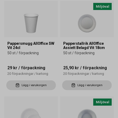
Miljöval
Pappersmugg AllOffice SW
Papperstallrik AllOffice
Vit 24cl
Assiett Belagd Vit 18cm
50 st / förpackning
50 st / förpackning
29 kr
/ förpackning
25,90 kr
/ förpackning
20
förpackningar
/
kartong
20
förpackningar
/
kartong
Lägg i varukorgen
Lägg i varukorgen
Miljöval