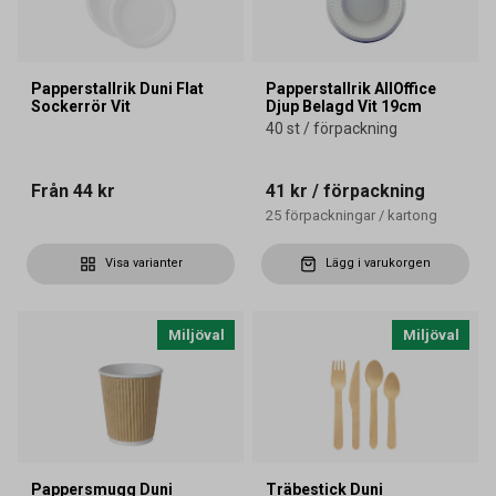
Papperstallrik Duni Flat
Papperstallrik AllOffice
Sockerrör Vit
Djup Belagd Vit 19cm
40 st / förpackning
Från
44 kr
41 kr
/ förpackning
25
förpackningar
/
kartong
Visa varianter
Lägg i varukorgen
Miljöval
Miljöval
Pappersmugg Duni
Träbestick Duni