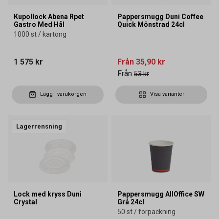
Kupollock Abena Rpet
Pappersmugg Duni Coffee
Gastro Med Hål
Quick Mönstrad 24cl
1000 st / kartong
1 575 kr
Från
35,90 kr
Från
53 kr
Lägg i varukorgen
Visa varianter
Lagerrensning
Lock med kryss Duni
Pappersmugg AllOffice SW
Crystal
Grå 24cl
50 st / förpackning