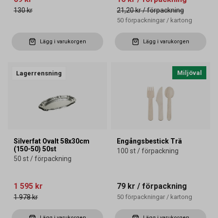
130 kr
21,20 kr
/ förpackning
50
förpackningar
/
kartong
Lägg i varukorgen
Lägg i varukorgen
Miljöval
Lagerrensning
Silverfat Ovalt 58x30cm
Engångsbestick Trä
(150-50) 50st
100 st / förpackning
50 st / förpackning
1 595 kr
79 kr
/ förpackning
1 978 kr
50
förpackningar
/
kartong
Lägg i varukorgen
Lägg i varukorgen