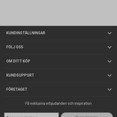
Kontakta oss
Vanliga frågor
Om oss
Butiker
Allmänna försäljningsvillkor
Företagskund
/
Privatkund
KUNDINSTÄLLNINGAR
Tjänster
Foldrar och kataloger
Integritetspolicy
FÖLJ OSS
Hållbarhet
Köpguider
GDPR
OM DITT KÖP
Jobba hos oss
Varumärken
KUNDSUPPORT
Press
FÖRETAGET
Få exklusiva erbjudanden och inspiration