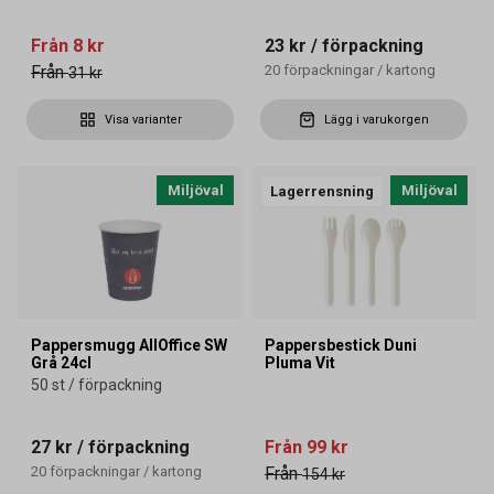
Från
8 kr
23 kr
/ förpackning
Från
20
förpackningar
/
kartong
31 kr
Visa varianter
Lägg i varukorgen
Miljöval
Miljöval
Lagerrensning
Pappersmugg AllOffice SW
Pappersbestick Duni
Grå 24cl
Pluma Vit
50 st / förpackning
27 kr
/ förpackning
Från
99 kr
20
förpackningar
/
kartong
Från
154 kr