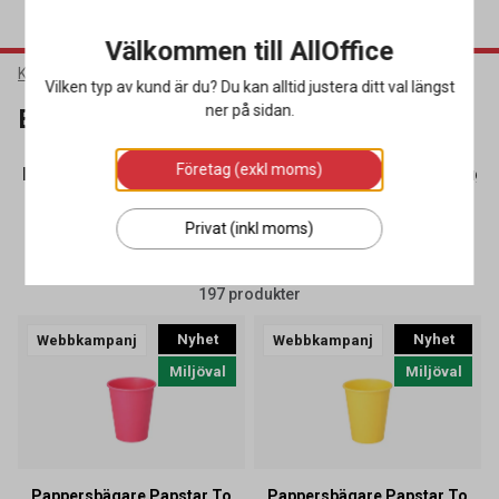
Välkommen till AllOffice
Kök & Servering
Engångsartiklar
Vilken typ av kund är du? Du kan alltid justera ditt val längst
ner på sidan.
Engångsartiklar
Företag (exkl moms)
Mugghållare
(6)
Palmbladstallrikar
(17)
Pappersmugg
Privat (inkl moms)
SORTERA
FILTRERA
197 produkter
Nyhet
Nyhet
Webbkampanj
Webbkampanj
Miljöval
Miljöval
Pappersbägare Papstar To
Pappersbägare Papstar To