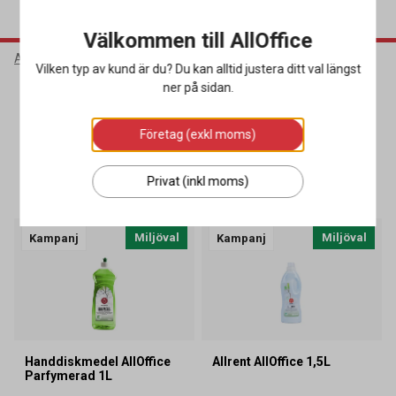
Välkommen till AllOffice
AllOffice
Kampanjer
K7 2026
Rengöring AllOffice
Vilken typ av kund är du? Du kan alltid justera ditt val längst
ner på sidan.
Rengöring AllOffice
Företag (exkl moms)
SORTERA
FILTRERA
Privat (inkl moms)
8 produkter
Miljöval
Miljöval
Kampanj
Kampanj
Handdiskmedel AllOffice
Allrent AllOffice 1,5L
Parfymerad 1L