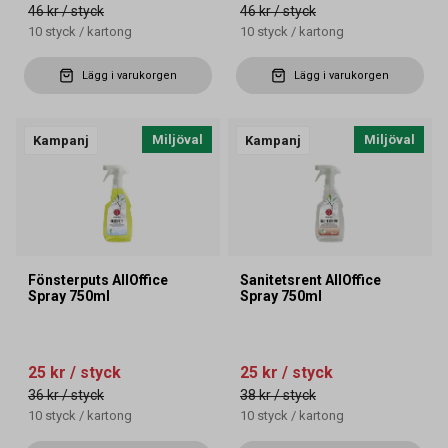
46 kr
/ styck
46 kr
/ styck
10
styck
/
kartong
10
styck
/
kartong
Lägg i varukorgen
Lägg i varukorgen
Miljöval
Miljöval
Kampanj
Kampanj
Fönsterputs AllOffice
Sanitetsrent AllOffice
Spray 750ml
Spray 750ml
25 kr
/ styck
25 kr
/ styck
36 kr
/ styck
38 kr
/ styck
10
styck
/
kartong
10
styck
/
kartong