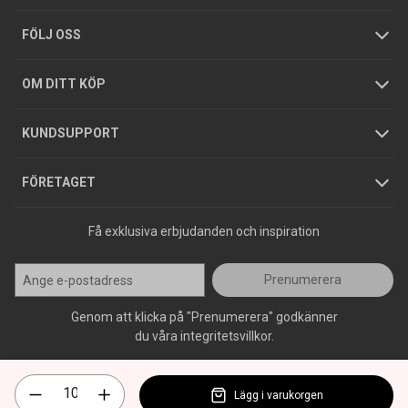
Tjänster
Foldrar och kataloger
Integritetspolicy
FÖLJ OSS
Hållbarhet
Köpguider
GDPR
OM DITT KÖP
Jobba hos oss
Varumärken
KUNDSUPPORT
Press
FÖRETAGET
Få exklusiva erbjudanden och inspiration
Prenumerera
Genom att klicka på "Prenumerera" godkänner
du våra integritetsvillkor.
Lägg i varukorgen