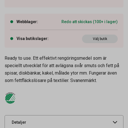
Webblager
:
Redo att skickas (100+ i lager)
Visa butikslager
:
Välj butik
Ready to use. Ett effektivt rengöringsmedel som är
speciellt utvecklat för att avlägsna svår smuts och fett på
spisar, diskbänkar, kakel, målade ytor mm. Fungerar även
Artikelnummer
52010208
som fettfläckslösare på textilier. Svanenmärkt.
Volym
750 ml
Tidigare artikelnummer
52010333,9633557
Leverantörens
522
artikelnummer
UNSPSC
47131800
Detaljer
Säkerhetsdatablad