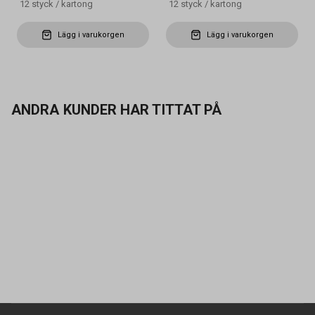
12
styck
/
kartong
12
styck
/
kartong
Lägg i varukorgen
Lägg i varukorgen
ANDRA KUNDER HAR TITTAT PÅ
Kontakta oss
Vanliga frågor