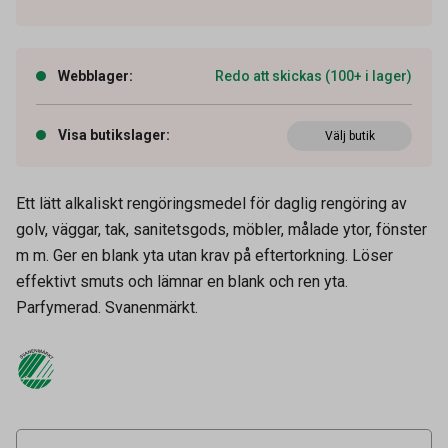
Webblager
:
Redo att skickas (100+ i lager)
Visa butikslager
:
Välj butik
Ett lätt alkaliskt rengöringsmedel för daglig rengöring av
golv, väggar, tak, sanitetsgods, möbler, målade ytor, fönster
m m. Ger en blank yta utan krav på eftertorkning. Löser
effektivt smuts och lämnar en blank och ren yta.
Artikelnummer
52010207
Parfymerad. Svanenmärkt.
Volym
750 ml
Tidigare artikelnummer
9633556
Leverantörens
521
artikelnummer