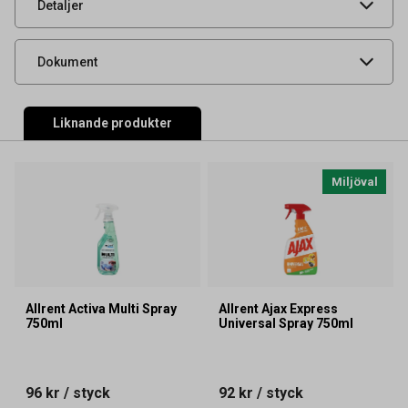
UNSPSC
47131800
Detaljer
Säkerhetsdatablad
Produktdatablad
Dokument
Liknande produkter
Miljöval
Allrent Activa Multi Spray
Allrent Ajax Express
750ml
Universal Spray 750ml
96 kr
/ styck
92 kr
/ styck