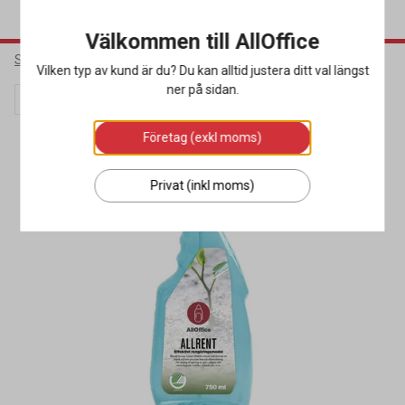
Välkommen till AllOffice
Städ & Hygien
Rengöringsmedel
Allrengöringsmedel
Vilken typ av kund är du? Du kan alltid justera ditt val längst
ner på sidan.
Kampanj
Miljöval
Företag (exkl moms)
Privat (inkl moms)