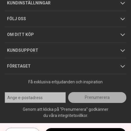
Om oss
Butiker
Allmänna försäljningsvillkor
Företagskund
/
Privatkund
KUNDINSTÄLLNINGAR
Tjänster
Foldrar och kataloger
Integritetspolicy
FÖLJ OSS
Hållbarhet
Köpguider
GDPR
OM DITT KÖP
Jobba hos oss
Varumärken
KUNDSUPPORT
Press
FÖRETAGET
Få exklusiva erbjudanden och inspiration
Prenumerera
Genom att klicka på "Prenumerera" godkänner
du våra integritetsvillkor.