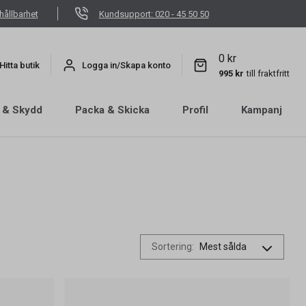
hållbarhet
Kundsupport: 020 - 45 50 50
0 kr
Hitta butik
Logga in/Skapa konto
995 kr
till fraktfritt
 & Skydd
Packa & Skicka
Profil
Kampanj
Sortering
: