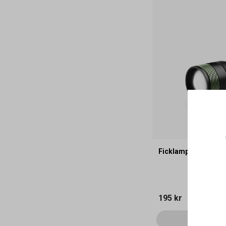
Ficklampa GP Disco
195 kr
Läg