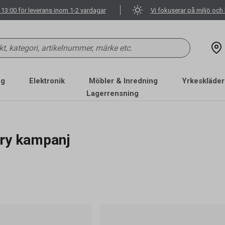
 13:00 för leverans inom 1-2 vardagar
Vi fokuserar på miljö och 
ng
Elektronik
Möbler & Inredning
Yrkeskläder
Lagerrensning
ry kampanj