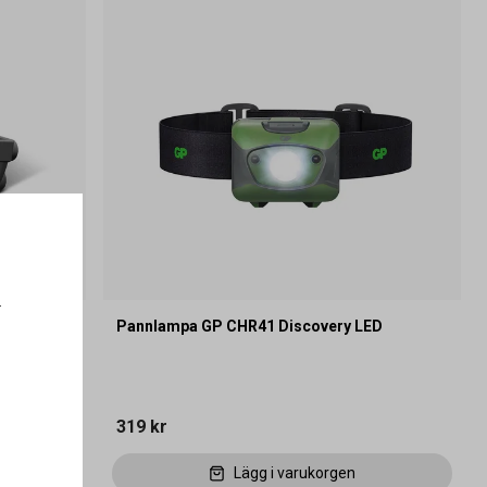
.
P15
Pannlampa GP CHR41 Discovery LED
319 kr
Lägg i varukorgen