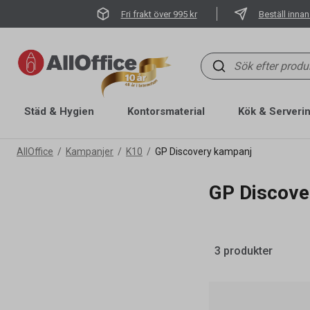
Fri frakt över 995 kr
Beställ innan
Städ & Hygien
Kontorsmaterial
Kök & Serveri
AllOffice
Kampanjer
K10
GP Discovery kampanj
GP Discove
3 produkter