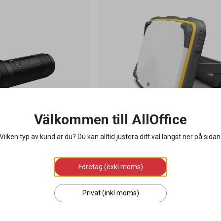
Välkommen till AllOffice
Vilken typ av kund är du? Du kan alltid justera ditt val längst ner på sidan
very LED Lupus C32
Arbetslampa GP Discovery LED CW
1200LM
Företag (exkl moms)
566 kr
Privat (inkl moms)
g i varukorgen
Lägg i varukorgen