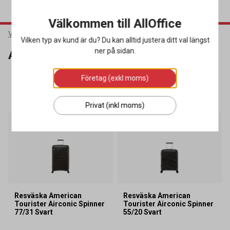
Välkommen till AllOffice
Varumärken
American Tourister
Vilken typ av kund är du? Du kan alltid justera ditt val längst
ner på sidan.
American Tourister
Företag (exkl moms)
SORTERA
FILTRERA
3 produkter
Privat (inkl moms)
Resväska American
Resväska American
Tourister Airconic Spinner
Tourister Airconic Spinner
77/31 Svart
55/20 Svart