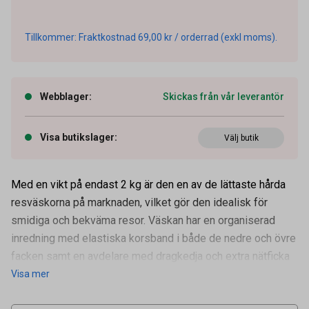
Tillkommer: Fraktkostnad 69,00 kr / orderrad (exkl moms).
Webblager
:
Skickas från vår leverantör
Visa butikslager
:
Välj butik
Med en vikt på endast 2 kg är den en av de lättaste hårda
resväskorna på marknaden, vilket gör den idealisk för
smidiga och bekväma resor. Väskan har en organiserad
inredning med elastiska korsband i både de nedre och övre
Artikelnummer
37050247
facken samt en avdelare med dragkedja och extra nätficka
Visa mer
Leverantörens
567054
artikelnummer