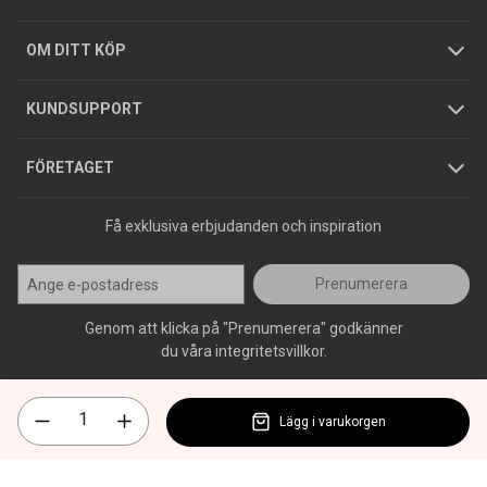
Hållbarhet
Köpguider
GDPR
OM DITT KÖP
Jobba hos oss
Varumärken
KUNDSUPPORT
Press
FÖRETAGET
Få exklusiva erbjudanden och inspiration
Prenumerera
Genom att klicka på "Prenumerera" godkänner
du våra integritetsvillkor.
Lägg i varukorgen