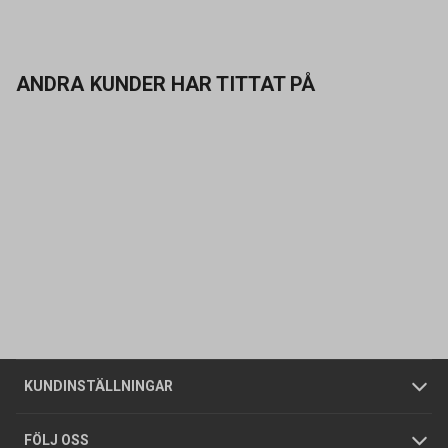
ANDRA KUNDER HAR TITTAT PÅ
Kontakta oss
Vanliga frågor
Om oss
Butiker
Allmänna försäljningsvillkor
Företagskund
/
Privatkund
KUNDINSTÄLLNINGAR
Tjänster
Foldrar och kataloger
Integritetspolicy
FÖLJ OSS