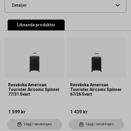
UNSPSC
53120000
Detaljer
Liknande produkter
Resväska American
Resväska American
Tourister Airconic Spinner
Tourister Airconic Spinner
77/31 Svart
67/26 Svart
1 599 kr
1 439 kr
Lägg i varukorgen
Lägg i varukorgen