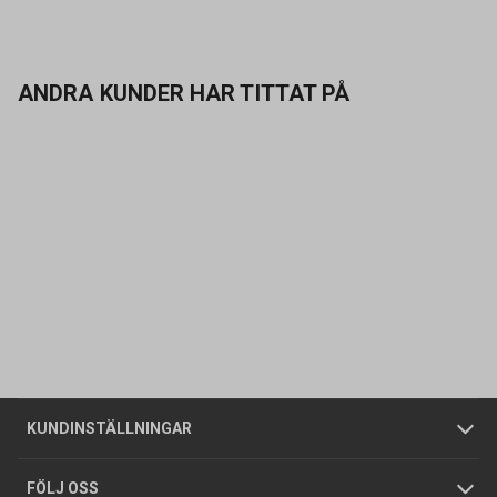
ANDRA KUNDER HAR TITTAT PÅ
Kontakta oss
Vanliga frågor
Om oss
Butiker
Allmänna försäljningsvillkor
Företagskund
/
Privatkund
KUNDINSTÄLLNINGAR
Tjänster
Foldrar och kataloger
Integritetspolicy
FÖLJ OSS