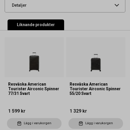
UNSPSC
53120000
Detaljer
Liknande produkter
Resväska American
Resväska American
Tourister Airconic Spinner
Tourister Airconic Spinner
77/31 Svart
55/20 Svart
1 599 kr
1 329 kr
Lägg i varukorgen
Lägg i varukorgen