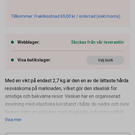
Tillkommer: Fraktkostnad 69,00 kr / orderrad (exkl moms).
Webblager
:
Skickas från vår leverantör
Visa butikslager
:
Välj butik
Med en vikt på endast 2,7 kg är den en av de lättaste hårda
resväskorna på marknaden, vilket gör den idealisk för
smidiga och bekväma resor. Väskan har en organiserad
inredning med elastiska korsband i både de nedre och övre
Artikelnummer
37050248
facken samt en avdelare med dragkedja och extra nätfick
Visa mer
Leverantörens
567055
artikelnummer