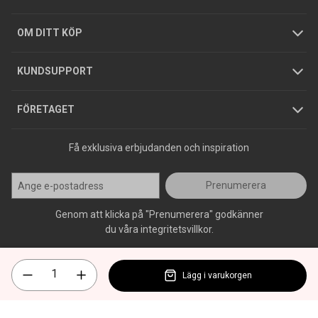
Hållbarhet
Köpguider
GDPR
OM DITT KÖP
Jobba hos oss
Varumärken
KUNDSUPPORT
Press
FÖRETAGET
Få exklusiva erbjudanden och inspiration
Prenumerera
Genom att klicka på "Prenumerera" godkänner
du våra integritetsvillkor.
Lägg i varukorgen