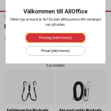
Välkommen till AllOffice
Yrkeskläder & Skydd
Fallskydd
Falldämparlinor
Vilken typ av kund är du? Du kan alltid justera ditt val längst
ner på sidan.
Falldämparlinor
Företag (exkl moms)
Falldämparlinor
(5)
Fallskyddsselar
(8)
Karbinhakar
(12
Privat (inkl moms)
SORTERA
FILTRERA
5 produkter
Falldämparlina Worksafe
Rep med replås Worksafe