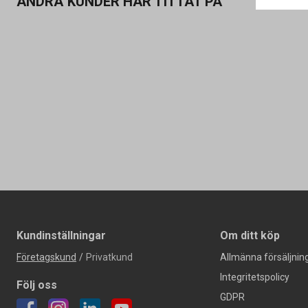
ANDRA KUNDER HAR TITTAT PÅ
Kundinställningar
Om ditt köp
Företagskund
/
Privatkund
Allmänna försäljning
Integritetspolicy
Följ oss
GDPR