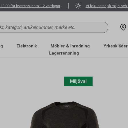
 13:00 för leverans inom 1-2 vardagar
Vi fokuserar på miljö och 
ng
Elektronik
Möbler & Inredning
Yrkeskläder
Lagerrensning
Miljöval