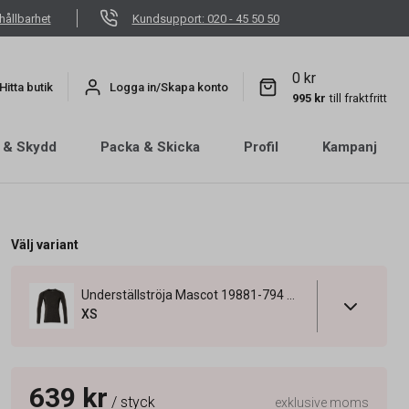
hållbarhet
Kundsupport: 020 - 45 50 50
0 kr
Hitta butik
Logga in/Skapa konto
995 kr
till fraktfritt
 & Skydd
Packa & Skicka
Profil
Kampanj
Välj variant
Underställströja Mascot 19881-794 Mörk Antracit/Svart XS
XS
639 kr
/ styck
exklusive moms