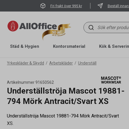
Fri frakt över 995 kr
Beställ innan
Städ & Hygien
Kontorsmaterial
Kök & Serveri
Yrkeskläder & Skydd
Arbetskläder
Underställ
Artikelnummer
91650562
Underställströja Mascot 19881-
794 Mörk Antracit/Svart XS
Underställströja Mascot 19881-794 Mörk Antracit/Svart
XS.