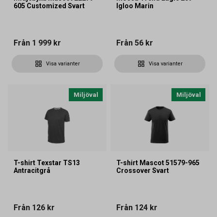
605 Customized Svart
Igloo Marin
Från
1 999 kr
Från
56 kr
Visa varianter
Visa varianter
Miljöval
Miljöval
T-shirt Texstar TS13
T-shirt Mascot 51579-965
Antracitgrå
Crossover Svart
Från
126 kr
Från
124 kr