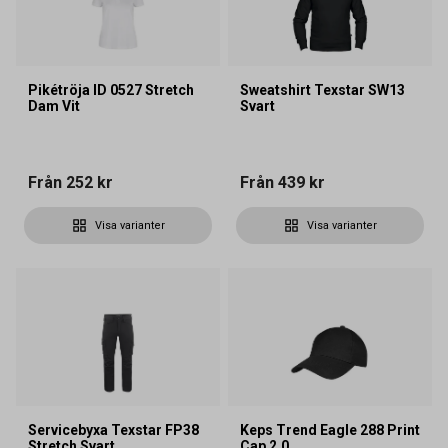
Pikétröja ID 0527 Stretch
Sweatshirt Texstar SW13
Dam Vit
Svart
Från
252 kr
Från
439 kr
Visa varianter
Visa varianter
Servicebyxa Texstar FP38
Keps Trend Eagle 288 Print
Stretch Svart
Cap 2.0