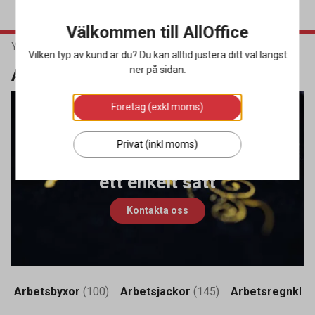
Välkommen till AllOffice
Yrkeskläder & Skydd
Arbetskläder
Vilken typ av kund är du? Du kan alltid justera ditt val längst
ner på sidan.
Arbetskläder
Företag (exkl moms)
Givetvis löser vi också
Privat (inkl moms)
profilering av alla era plagg på
ett enkelt sätt
Kontakta oss
Arbetsbyxor
(100)
Arbetsjackor
(145)
Arbetsregnkläd