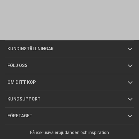
Kontakta oss
Vanliga frågor
Om oss
Butiker
Allmänna försäljningsvillkor
Företagskund
/
Privatkund
KUNDINSTÄLLNINGAR
Tjänster
Foldrar och kataloger
Integritetspolicy
FÖLJ OSS
Hållbarhet
Köpguider
GDPR
OM DITT KÖP
Jobba hos oss
Varumärken
KUNDSUPPORT
Press
FÖRETAGET
Få exklusiva erbjudanden och inspiration