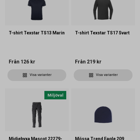
T-shirt Texstar TS13 Marin
T-shirt Texstar TS17 Svart
Från
126 kr
Från
219 kr
Visa varianter
Visa varianter
Miljöval
Midjebyxa Mascot 22279-
Mössa Trend Eagle 209