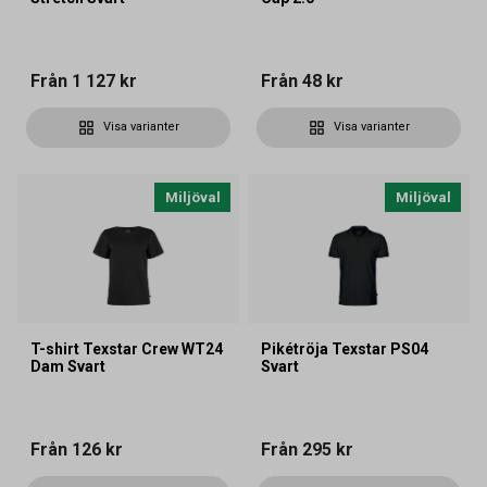
Från
1 127 kr
Från
48 kr
Visa varianter
Visa varianter
Miljöval
Miljöval
T-shirt Texstar Crew WT24
Pikétröja Texstar PS04
Dam Svart
Svart
Från
126 kr
Från
295 kr