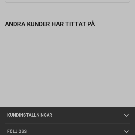
ANDRA KUNDER HAR TITTAT PÅ
Kontakta oss
Vanliga frågor
Om oss
Butiker
Allmänna försäljningsvillkor
Företagskund
/
Privatkund
KUNDINSTÄLLNINGAR
Tjänster
Foldrar och kataloger
Integritetspolicy
FÖLJ OSS