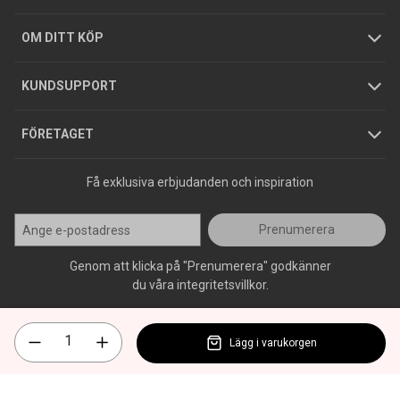
Hållbarhet
Köpguider
GDPR
OM DITT KÖP
Jobba hos oss
Varumärken
KUNDSUPPORT
Press
FÖRETAGET
Få exklusiva erbjudanden och inspiration
Prenumerera
Genom att klicka på "Prenumerera" godkänner
du våra integritetsvillkor.
Lägg i varukorgen