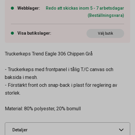
Webblager
:
Redo att skickas inom 5 - 7 arbetsdagar
(Beställningsvara)
Visa butikslager
:
Välj butik
Truckerkeps Trend Eagle 306 Chippen Grå
- Truckerkeps med frontpanel i tålig T/C canvas och
baksida i mesh.
- Förstärkt front och snap-back i plast för reglering av
storlek.
Artikelnummer
91900566
Material: 80% polyester, 20% bomull
Leverantörens
30605
artikelnummer
UNSPSC
53102503
Detaljer