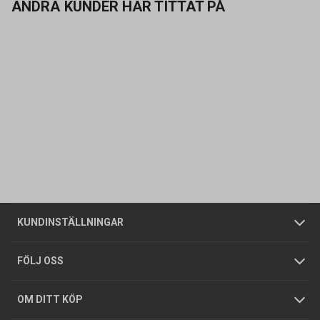
ANDRA KUNDER HAR TITTAT PÅ
Kontakta oss
Vanliga frågor
Om oss
Butiker
Allmänna försäljningsvillkor
Företagskund
/
Privatkund
KUNDINSTÄLLNINGAR
Tjänster
Foldrar och kataloger
Integritetspolicy
FÖLJ OSS
Hållbarhet
Köpguider
GDPR
OM DITT KÖP