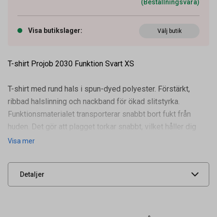
(Beställningsvara)
Visa butikslager
:
Välj butik
T-shirt Projob 2030 Funktion Svart XS
T-shirt med rund hals i spun-dyed polyester. Förstärkt,
ribbad halslinning och nackband för ökad slitstyrka.
Funktionsmaterialet transporterar snabbt bort fukt från
huden. Det gör att plagget torkar snabbt, vilket håller dig
Artikelnummer
91452756
torr och fräsch
Visa mer
Leverantörens
642030-99-3
artikelnummer
UNSPSC
53103001
Detaljer