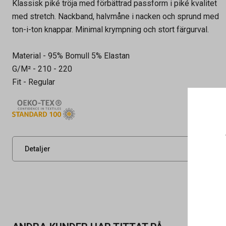
Klassisk piké tröja med förbättrad passform i piké kvalitet
med stretch. Nackband, halvmåne i nacken och sprund med
ton-i-ton knappar. Minimal krympning och stort färgurval.
Material - 95% Bomull 5% Elastan
G/M² - 210 - 220
Fit - Regular
Artikelnummer
91454451
Leverantörens
0525790008
artikelnummer
UNSPSC
53101600
Detaljer