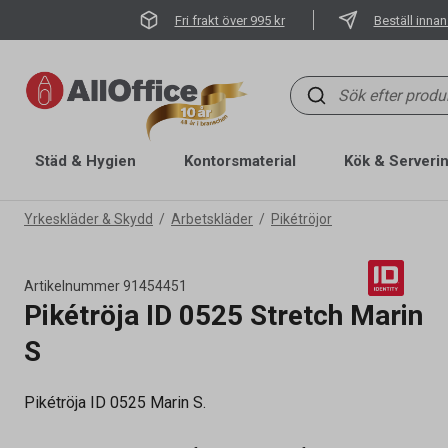
Fri frakt över 995 kr
Beställ innan
Städ & Hygien
Kontorsmaterial
Kök & Serveri
Yrkeskläder & Skydd
Arbetskläder
Pikétröjor
Artikelnummer
91454451
Pikétröja ID 0525 Stretch Marin
S
Pikétröja ID 0525 Marin S.