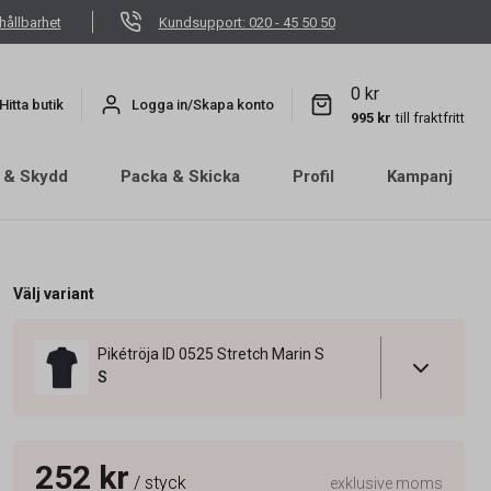
hållbarhet
Kundsupport: 020 - 45 50 50
0 kr
Hitta butik
Logga in/Skapa konto
995 kr
till fraktfritt
 & Skydd
Packa & Skicka
Profil
Kampanj
Välj variant
Pikétröja ID 0525 Stretch Marin S
S
252 kr
/ styck
exklusive moms