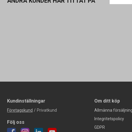
ANDRA KUNDER HAR TITTAT PÅ
Kundinställningar
Om ditt köp
Företagskund
/
Privatkund
Allmänna försäljning
Integritetspolicy
Följ oss
GDPR