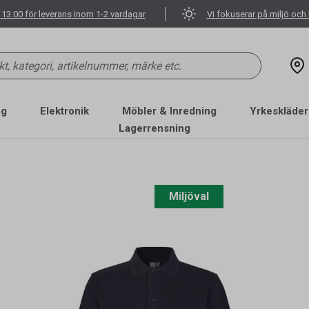
 13:00 för leverans inom 1-2 vardagar
Vi fokuserar på miljö och 
ng
Elektronik
Möbler & Inredning
Yrkeskläder
Lagerrensning
Miljöval