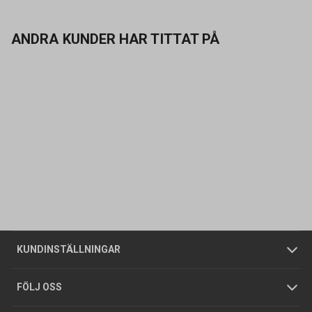
ANDRA KUNDER HAR TITTAT PÅ
Kontakta oss
Vanliga frågor
Om oss
Butiker
Allmänna försäljningsvillkor
Företagskund
/
Privatkund
KUNDINSTÄLLNINGAR
Tjänster
Foldrar och kataloger
Integritetspolicy
FÖLJ OSS