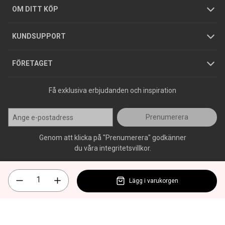
Hållbarhet
Köpguider
GDPR
OM DITT KÖP
Jobba hos oss
Varumärken
KUNDSUPPORT
Press
FÖRETAGET
Få exklusiva erbjudanden och inspiration
Prenumerera
Genom att klicka på "Prenumerera" godkänner
du våra integritetsvillkor.
Lägg i varukorgen