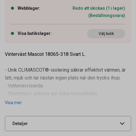
Webblager
:
Redo att skickas (1 i lager)
(Beställningsvara)
Visa butikslager
:
Välj butik
Vinterväst Mascot 18065-318 Svart L.
- Unik CLIMASCOT®-isolering säkrar effektivt värmen, är
lätt, mjuk och tar nästan ingen plats när den trycks ihop.
- Vattenavvisande.
- Stretchtyg i sidorna ger extra rörelsefrihet.
Artikelnummer
91401181
- Elastiska band i ärmhål sluter till bra och ser till att v
Visa mer
Leverantörens
18065-318-09-L
artikelnummer
UNSPSC
42132200
Detaljer