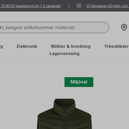
 13:00 för leverans inom 1-2 vardagar
Vi fokuserar på miljö och 
ng
Elektronik
Möbler & Inredning
Yrkeskläder
Lagerrensning
Miljöval