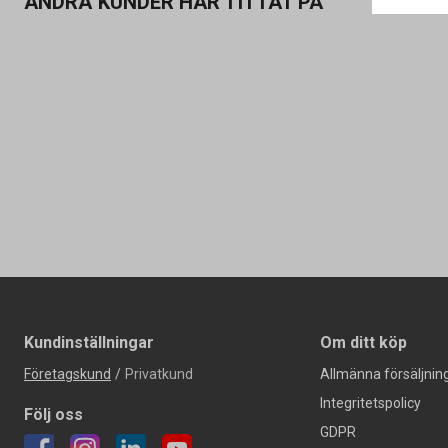
ANDRA KUNDER HAR TITTAT PÅ
Kundinställningar
Om ditt köp
Företagskund
/
Privatkund
Allmänna försäljning
Integritetspolicy
Följ oss
GDPR