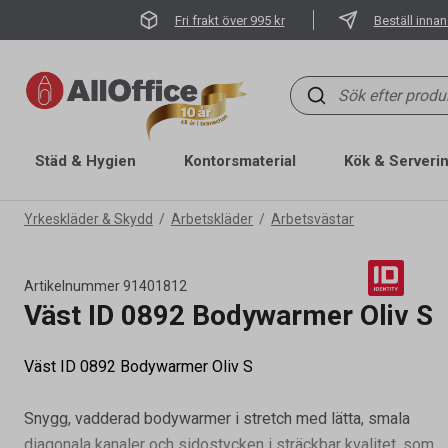
Fri frakt över 995 kr
Beställ innan
Städ & Hygien
Kontorsmaterial
Kök & Serveri
Yrkeskläder & Skydd
Arbetskläder
Arbetsvästar
Artikelnummer
91401812
Väst ID 0892 Bodywarmer Oliv S
Väst ID 0892 Bodywarmer Oliv S
Snygg, vadderad bodywarmer i stretch med lätta, smala
diagonala kanaler och sidostycken i sträckbar kvalitet, som