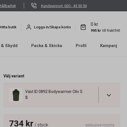
hållbarhet
Kundsupport: 020 - 45 50 50
0 kr
Hitta butik
Logga in/Skapa konto
995 kr
till fraktfritt
 & Skydd
Packa & Skicka
Profil
Kampanj
Välj variant
Väst ID 0892 Bodywarmer Oliv S
S
734 kr
/ styck
exklusive moms