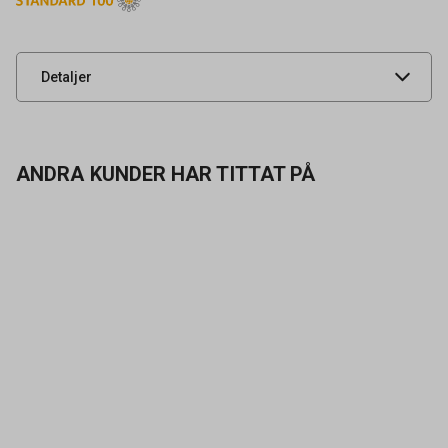
Leverantörens
18075-318-91010-XS
artikelnummer
UNSPSC
42132200
Detaljer
ANDRA KUNDER HAR TITTAT PÅ
Kontakta oss
Vanliga frågor