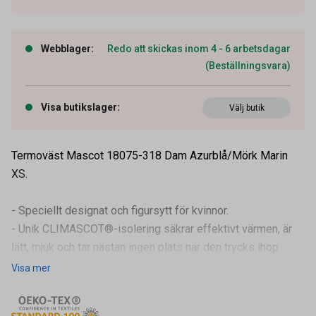
Webblager
:
Redo att skickas inom 4 - 6 arbetsdagar
(Beställningsvara)
Visa butikslager
:
Välj butik
Termoväst Mascot 18075-318 Dam Azurblå/Mörk Marin
XS.
- Speciellt designat och figursytt för kvinnor.
- Unik CLIMASCOT®-isolering säkrar effektivt värmen, är
lätt, mjuk och tar nästan ingen plats när den trycks ihop.
- Vattenavvisande.
Visa mer
- Stretchtyg i sidorna ger extra rörelsefri
Artikelnummer
91401464