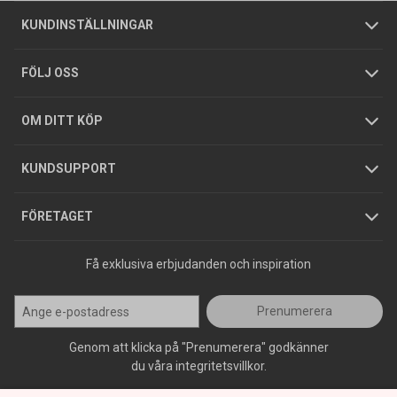
Om oss
Butiker
Allmänna försäljningsvillkor
Företagskund
/
Privatkund
KUNDINSTÄLLNINGAR
Tjänster
Foldrar och kataloger
Integritetspolicy
FÖLJ OSS
Hållbarhet
Köpguider
GDPR
OM DITT KÖP
Jobba hos oss
Varumärken
KUNDSUPPORT
Press
FÖRETAGET
Få exklusiva erbjudanden och inspiration
Prenumerera
Genom att klicka på "Prenumerera" godkänner
du våra integritetsvillkor.