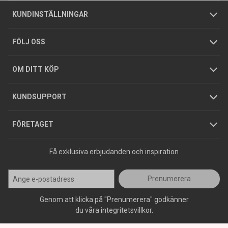
Om oss
Butiker
Allmänna försäljningsvillkor
Företagskund
/
Privatkund
KUNDINSTÄLLNINGAR
Tjänster
Foldrar och kataloger
Integritetspolicy
FÖLJ OSS
Hållbarhet
Köpguider
GDPR
OM DITT KÖP
Jobba hos oss
Varumärken
KUNDSUPPORT
Press
FÖRETAGET
Få exklusiva erbjudanden och inspiration
Prenumerera
Genom att klicka på "Prenumerera" godkänner
du våra integritetsvillkor.