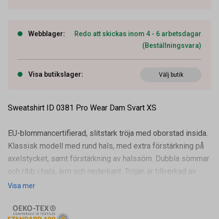
Webblager
:
Redo att skickas inom 4 - 6 arbetsdagar
(Beställningsvara)
Visa butikslager
:
Välj butik
Sweatshirt ID 0381 Pro Wear Dam Svart XS
EU-blommancertifierad, slitstark tröja med oborstad insida.
Klassisk modell med rund hals, med extra förstärkning på
axelstycket, samt förstärkning av halssöm. Dubbla sömmar
och ribb i hals, ärm och nederkant. Tröjan är tillverkad av
ansv
Visa mer
Artikelnummer
91503702