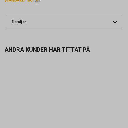
Leverantörens
0381900007
artikelnummer
UNSPSC
42132200
Detaljer
ANDRA KUNDER HAR TITTAT PÅ
Kontakta oss
Vanliga frågor