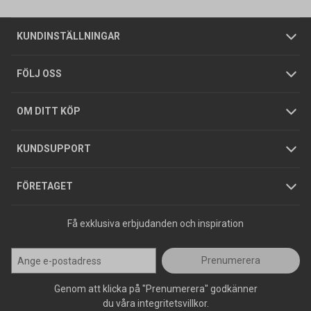
Om oss
Butiker
Allmänna försäljningsvillkor
Företagskund
/
Privatkund
KUNDINSTÄLLNINGAR
Tjänster
Foldrar och kataloger
Integritetspolicy
FÖLJ OSS
Hållbarhet
Köpguider
GDPR
OM DITT KÖP
Jobba hos oss
Varumärken
KUNDSUPPORT
Press
FÖRETAGET
Få exklusiva erbjudanden och inspiration
Prenumerera
Genom att klicka på "Prenumerera" godkänner
du våra integritetsvillkor.