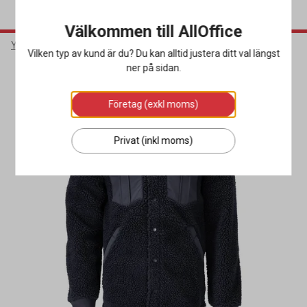
Välkommen till AllOffice
Yrkeskläder & Skydd
Arbetskläder
Arbetsskjortor
Vilken typ av kund är du? Du kan alltid justera ditt val längst
ner på sidan.
Miljöval
Företag (exkl moms)
Privat (inkl moms)